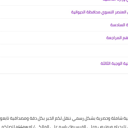
24 سبتمبر 2023
العنصر النسوي محافظة الديوانية
ة السادسة
هم المراجعة
علي المالكي
 الوجبة الثالثة
21 سبتمبر 2023
علي المالكي
غطية شاملة وحصرية بشكل رسمي ننقل لكم الخبر بكل دقة ومصداقية تابعون
20 سبتمبر 2023
عن طريق البحث بأسم ميس سات للاشتراك بكافة حساباتنا على تليجرام ويوتيوب وعلى الفيسبوك باسم علي المالكي/ او a44aw لتصلكم