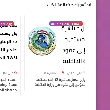
قد تُعجبك هذه المشاركات
اسماء االرعاية الاجتماعية
وزارة الداخ
علي المالكي
27 سبتمبر 2024
علي المالك
وزير العمل مباشرة 12 ألف مستفيد
اسماء المر
محوّلين إلى عقود في وزارة الداخلية
عقد ( الرعاي
محافظة الدي