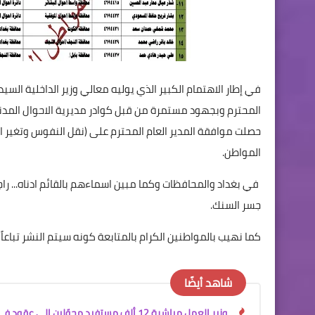
في إطار الاهتمام الكبير الذي يوليه معالي وزير الداخلية السي
المحترم وبجهود مستمرة من قبل كوادر مديرية الاحوال المدنية
حصلت موافقة المدير العام المحترم على (نقل النفوس وتغير ا
المواطن.
في بغداد والمحافظات وكما مبين اسماءهم بالقائم ادناه... ر
جسر السنك.
كما نهيب بالمواطنين الكرام بالمتابعة كونه سيتم النشر تباعاً 
شاهد أيضًا
وزير العمل مباشرة 12 ألف مستفيد محوّلين إلى عقود في وزارة الداخلية