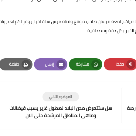
ياضيات جامعة ميسان صاحب موقع وقناة ميس سات اخبار يوفر لكم اهم واخ
 الخبر بكل دقة ومصداقية
علي المالكي
20 سبتمبر 2023
حفظ
مشاركة
إرسال
طباعة
Print
Email
Whatsapp
Pinterest
الموضوع التالي
رصة
هل ستتعرض مدن البلاد لهطول غزير يسبب فيضانات
علي المالكي
وماهي المناطق المرشحة حتى الان
20 سبتمبر 2023