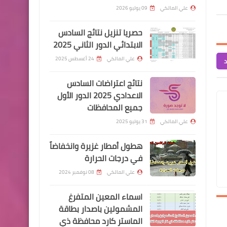
وجبة جديده
علي المالكي
09 يوليو 2026
حصريا تنزيل نتائج السادس
الابتدائي الدور الثاني 2025
علي المالكي
24 أغسطس 2025
د
اخبار العامة
نتائج اعتراضات السادس
اسماء المتقدمين على وزارة
الاعدادي 2025 الدور الأول
جميع المحافظات
الداخلية بصفة عقد رجل امن
علي المالكي
31 يوليو 2025
هطول أمطار غزيرة وانخفاضاً
في درجات الحرارة
علي المالكي
08 نوفمبر 2024
اسماء االرعاية الاجتماعية
اسماء المعين المتفرغ
اسماء الرعاية الاجتماعية
المشمولين باصدار بطاقة
الوجبة الخامسة 2023
الماستر كارد محافظة ذي