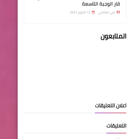
قار الوجبة التاسعة
اخبار العامة
علي المالكي
12 أكتوبر 2024
وزارة الصحة تؤكد أن الدرجات
الوظيفية للاختصاصات العلمية
المتابعون
(الطبية والصحية والتمريضية)
مهيأة وننتظر إقرار الموازنة
العامة.
الرواتب
#رمضان_كريم جدول بأسماء
اعلان التعليقات
الدوائر التي تم رفع راتبها لهذا
اليم عبر مصرف الرافدين..
التعليقات