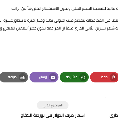
امها في المحافظات لتقديم طلب اصولي بذلك وخلال فترة لا تتجاوز عشرة ايا
شهر تشرين الثاني الجاري علماً ان المراجعة تكون حصراً للمعين المتفرغ ول
علي المالكي
29 أبريل 2020
حفظ
مشاركة
إرسال
طباعة
Print
Email
Whatsapp
Pinterest
علي المالكي
29 أبريل 2020
الموضوع التالي
داري
اسعار صرف الدولار في بورصة الكفاح