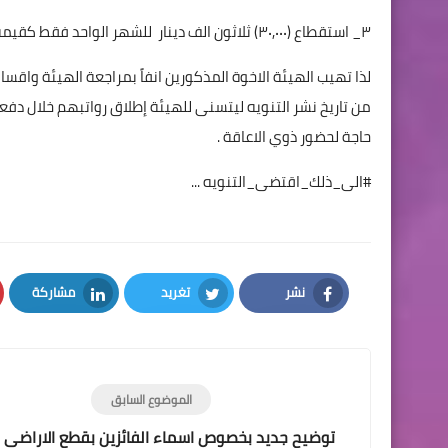
٣_ استقطاع (٣٠,٠٠٠) ثلاثون الف دينار للشهر الواحد فقط كقيمة مالية لتقسيط المبلغ الكلي ويكون الاستقطاع الكترونياً من الراتب.
لذا تهيب الهيئة الاخوة المذكورين انفاً بمراجعة الهيئة واقس
من تاريخ نشر التنويه ليتسنى للهيئة إطلاق رواتبهم خلال دفعة 
حاجة لحضور ذوي الاعاقة .
#الى_ذلك_اقتضى_التنويه ...
نشر
تغريد
مشاركة
LinkedIn
Twitter
Facebook
الموضوع السابق
توضيح جديد بخصوص اسماء الفائزين بقطع الاراضي 