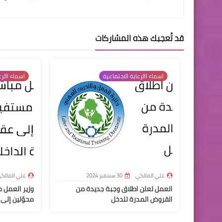
قد تُعجبك هذه المشاركات
اسماء االرعاية الاجتماعية
اسماء االرع
علي المالكي
30 سبتمبر 2024
علي المالك
العمل تعلن اطلاق وجبة جديدة من
القروض المدرة للدخل
محوّلين إلى 