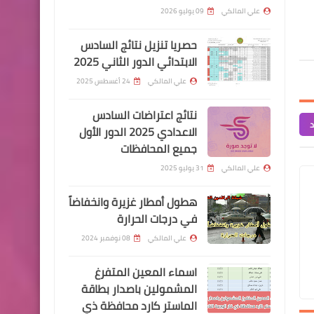
انترنت مجاني للطلبة!
علي المالكي
09 يوليو 2026
حصريا تنزيل نتائج السادس
الابتدائي الدور الثاني 2025
علي المالكي
24 أغسطس 2025
اسماء االرعاية الاجتماعية
تم_فتح_النافذة_الالكترونية
نتائج اعتراضات السادس
د
لتقديم طلبات ذوي الإعاقة
الاعدادي 2025 الدور الأول
جميع المحافظات
التالية
علي المالكي
31 يوليو 2025
اسماء االرعاية الاجتماعية
وزير العمل: لا يوجد لحد الان
هطول أمطار غزيرة وانخفاضاً
في درجات الحرارة
قرار بإحداث تغيير او تخفيض
رواتب الموظفين رغم انخفاض
علي المالكي
08 نوفمبر 2024
اسعار النفط وعدم اقرار
اسماء المعين المتفرغ
الموازنة لعام ٢٠٢٠، والحكومة
المشمولين باصدار بطاقة
تتجه نحو تعظيم الموارد.
الماستر كارد محافظة ذي