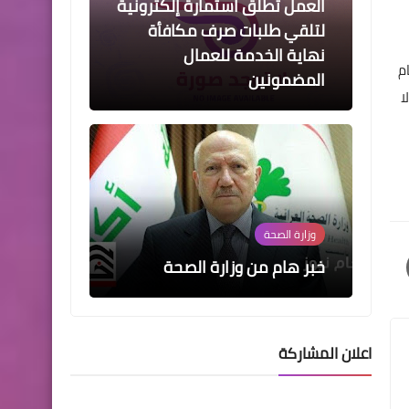
العمل تطلق استمارة إلكترونية
لتلقي طلبات صرف مكافأة
نهاية الخدمة للعمال
م
المضمونين
ا
وزارة الصحة
خبر هام من وزارة الصحة
اخبار وقرارت التربية
اعلان المشاركة
مجلس الوزراء يوافق على قرار
وزارة التربية للدخول الشامل
للصفوف المنتهية الثالث