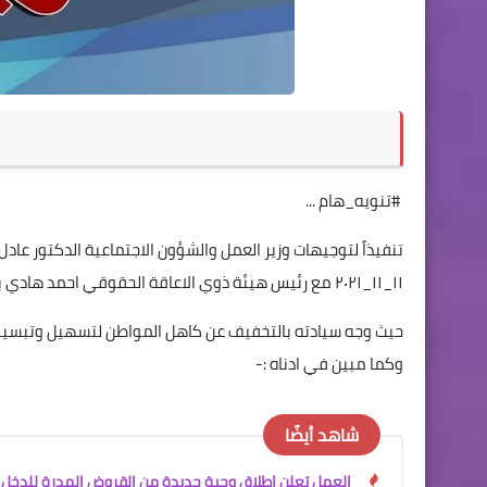
#تنويه_هام ...
تنفيذاً لتوجيهات وزير العمل والشؤون الاجتماعية الدكتور عا
١١_١١_٢٠٢١ مع رئيس هيئة ذوي الاعاقة الحقوقي احمد هادي بنيه ونائبيه والمديرين العامون لدوائر الهيئة .
حيث وجه سيادته بالتخفيف عن كاهل المواطن لتسهيل وتبسيط ا
وكما مبين في ادناه :-
شاهد أيضًا
العمل تعلن اطلاق وجبة جديدة من القروض المدرة للدخل