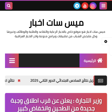
بحث هذه
ميس سات اخبار
المدونة
ميس سات اخبار هو موقع خاص بالاخبار الرعاية والتقاعد والطلبة والوظائف وغيرها
الإلكتروني
وكل مايخص الشباب من تطبيقات وبرامج منوعة واخر الاخبار العراقية
الرئيسية
السلف والرواتب
ل نتائج السادس الابتدائي الدور الثاني 2025
نتائج اعتراضات السادس الاعدادي 2025 الدور الأ
اخبار وزارة التربية والتعليم
اخبار العراق والعالم
وزير التجارة : يعلن عن قرب اطلاق وجبة
جديدة من الطحين وانخفاض كبير
اخبار وزارة العمل وهيئة