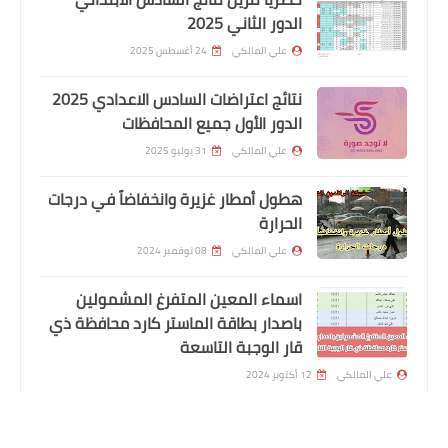
اخبار العامة
الدور الثاني 2025
اسعار الذهب وصرف الدولار في العراق
علي المالكي
24 أغسطس 2025
ليوم الثلاثاء
نتائج اعتراضات السادس الاعدادي 2025
الدور الأول جميع المحافظات
علي المالكي
31 يوليو 2025
هطول أمطار غزيرة وانخفاضاً في درجات
الحرارة
علي المالكي
08 نوفمبر 2024
اسماء المعين المتفرغ المشمولين
باصدار بطاقة الماستر كارد محافظة ذي
اخبار العامة
قار الوجبة التاسعة
المالية النيابية تقدم مقترحاً حول آلية
علي المالكي
12 أكتوبر 2024
توزيع مبالغ نقدية للعائلات الفقيرة