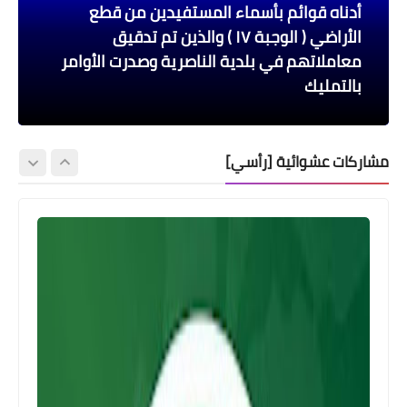
أدناه قوائم بأسماء المستفيدين من قطع
هيئة التقاعد الوطنية
اسماء االرعاية الاجتماعية
اسماء االرعاية الاجتماعية
الأراضي ( الوجبة ١٧ ) والذين تم تدقيق
اخبار العامة
العمل: بإمكان المواطن التقديم على راتب
أسماء_المشمولين بتخصيص راتب من ذوي
معاملاتهم في بلدية الناصرية وصدرت الأوامر
قائمة بأسماء الذين لم يستلموا مبالغ الاجازات
بالتمليك
المتراكمة
الاحتياجات الخاصة
الرعاية عبر استمارة الشمول من أي مكان
اسعار صرف الدولار اليوم في بورصة الكفاح
مشاركات عشوائية [رأسي]