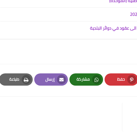
طنية (الموحدة)
07 يوليو 2021
الى عقود في دوائر البلدية
علي المالكي
19 يوليو 2021
حفظ
مشاركة
إرسال
طباعة
Print
Email
Whatsapp
Pinterest
علي المالكي
17 يوليو 2021