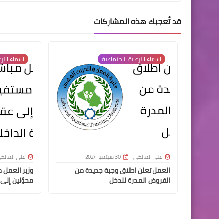
قد تُعجبك هذه المشاركات
اسماء االرعاية الاجتماعية
اسماء االرع
علي المالكي
30 سبتمبر 2024
علي المالك
العمل تعلن اطلاق وجبة جديدة من
القروض المدرة للدخل
محوّلين إلى 