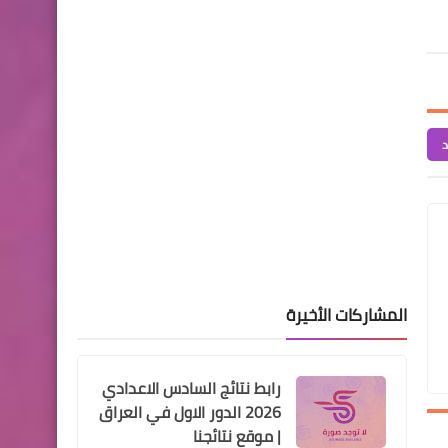
لمجلس الوزراء تُحدد عطلة عيد
الأضحى المبارك
د
السلف والقروض
الرافدين , قروض 50 مليون
للموظف لترميم الدور السكنية
و30 مليون للمواطن
المشاركات الأخيرة
رابط نتائج السادس الاعدادي
اخبار العامة
2026 الدور الاول في العراق
اسعار صرف الدولار في بورصة
| موقع نتائجنا