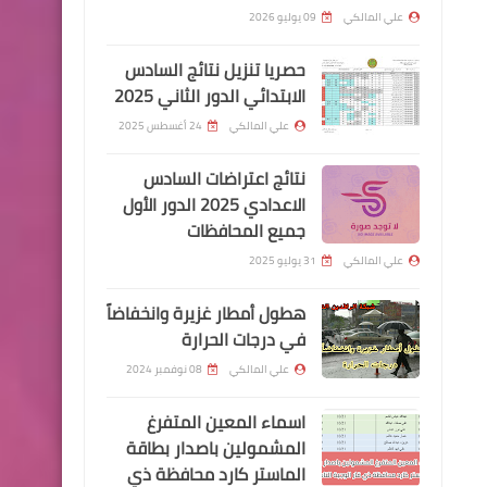
الكفاح
علي المالكي
09 يوليو 2026
حصريا تنزيل نتائج السادس
الابتدائي الدور الثاني 2025
علي المالكي
24 أغسطس 2025
اخبارالطقس
اجواء رطبة مرهقة متوقعــــة
نتائج اعتراضات السادس
طبقا لتحديثات خرائط الطقس
الاعدادي 2025 الدور الأول
جميع المحافظات
تبدأ اعتبارا من يوم الخميس.
علي المالكي
31 يوليو 2025
هطول أمطار غزيرة وانخفاضاً
في درجات الحرارة
اخبار العامة
علي المالكي
08 نوفمبر 2024
بالصور.. التجارة تباشر بتجهيز
اسماء المعين المتفرغ
السلة الغذائية لمحافظات
المشمولين باصدار بطاقة
العراق كافة
الماستر كارد محافظة ذي