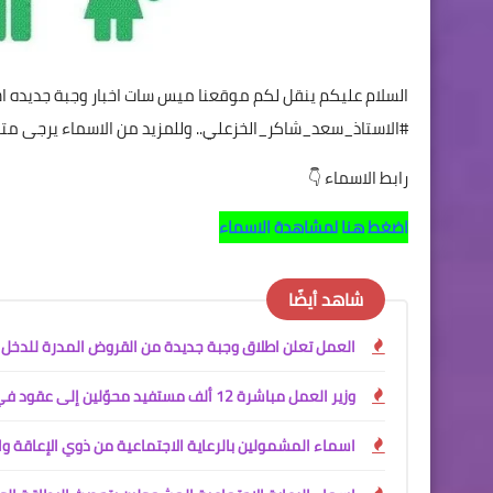
السلام عليكم ينقل لكم موقعنا ميس سات اخبار وجبة جديده ا
#الاستاذ_سعد_شاكر_الخزعلي.. وللمزيد من الاسماء يرجى متاب
رابط الاسماء 👇
اضغط هنا لمشاهدة الاسماء
شاهد أيضًا
العمل تعلن اطلاق وجبة جديدة من القروض المدرة للدخل
وزير العمل مباشرة 12 ألف مستفيد محوّلين إلى عقود في وزارة الداخلية
اسماء المشمولين بالرعاية الاجتماعية من ذوي الإعاقة وال