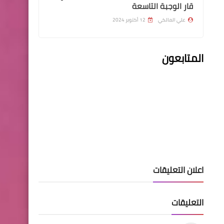
قار الوجبة التاسعة
علي المالكي
12 أكتوبر 2024
المتابعون
اسماء االرعاية الاجتماعية
قبول اعتراض اللجنة العليا
محافظة ديالى
اخبار العامة
اعلان التعليقات
العراق مقبل على ايام "جمرة
القيظ" حسب المسمى الشعبي
التعليقات