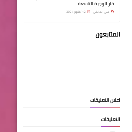
قار الوجبة التاسعة
علي المالكي
12 أكتوبر 2024
قطع الاراضي
المتابعون
اسماء المشمولين بقطع
الاراضي لموظفي دائرة صحة
الديوانية
قطع الاراضي
اسماء المشمولين بقطع
الاراضي لموظفي الشركة
اعلان التعليقات
العامة لتسويق الادوية
والمستلزمات الطبية كيماديا
التعليقات