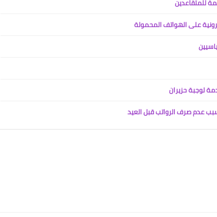
مة للمتقاعدين
21 فبراير 2024
ترونية على الهواتف المحمولة
ياسيين
دمة لوجبة حزيران
علي المالكي
21 فبراير 2024
بب عدم صرف الرواتب قبل العيد
علي المالكي
20 فبراير 2024