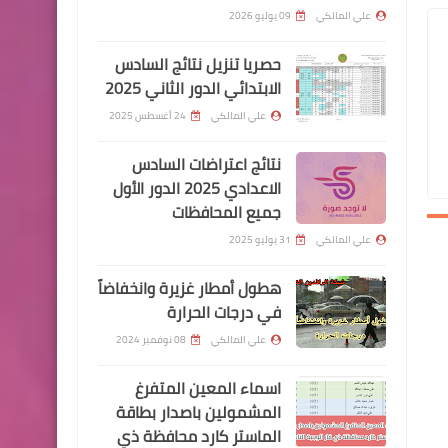
128 وجبة جديدة
علي المالكي
09 يوليو 2026
حصريا تنزيل نتائج السادس
الابتدائي الدور الثاني 2025
علي المالكي
24 أغسطس 2025
وزارة الداخلية
نتائج اعتراضات السادس
اسماء نقل النفوس الوجبة
الاعدادي 2025 الدور الأول
جميع المحافظات
127 وجبة جديدة
علي المالكي
31 يوليو 2025
هطول أمطار غزيرة وانخفاضاً
في درجات الحرارة
قطع الاراضي
علي المالكي
08 نوفمبر 2024
اسماء المشمولين بقطع
اسماء المعين المتفرغ
الاراضي لموظفي دائرة صحة
المشمولين باصدار بطاقة
النجف الاشرف
الماستر كارد محافظة ذي