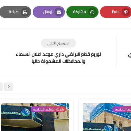
حفظ
مشاركة
إرسال
طباعة
Print
Email
Whatsapp
Pinterest
الموضوع التالي
علي المالكي
ي
توزيع قطع الاراضي داري موعد اعلان الاسماء
19 فبراير 2024
والمحافظات المشمولة حاليا
علي المالكي
عد الوطنية
هيئة التقاعد الوطنية
17 فبراير 2024