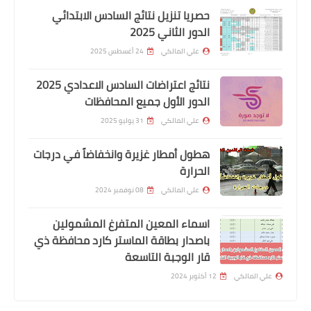
حصريا تنزيل نتائج السادس الابتدائي
الدور الثاني 2025
علي المالكي
24 أغسطس 2025
نتائج اعتراضات السادس الاعدادي 2025
الدور الأول جميع المحافظات
علي المالكي
31 يوليو 2025
هطول أمطار غزيرة وانخفاضاً في درجات
الحرارة
اخبار العامة
علي المالكي
08 نوفمبر 2024
اسماء المستفيدين المشمولين باصدار
الماستر كارد
اسماء المعين المتفرغ المشمولين
باصدار بطاقة الماستر كارد محافظة ذي
قار الوجبة التاسعة
علي المالكي
12 أكتوبر 2024