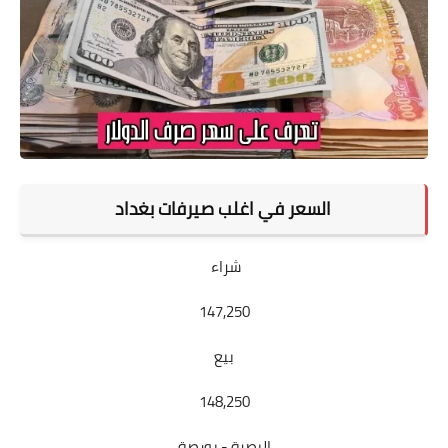
السعر في اغلب صيرفات بغداد
شراء
147,250
بيع
148,250
البصرة - بورصة