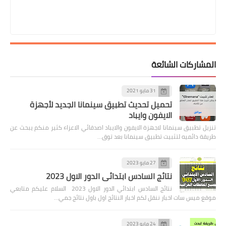
المشاركات الشائعة
31 مايو 2021
تحميل تحديث تطبيق سينمانا الجديد لأجهزة
الايفون وايباد
تنزيل تطبيق سينمانا لاجهزة الايفون والايباد اصدقائي الاعزاء كثير منكم يبحث عن
طريقة دائميه لتثبيت تطبيق سينمانا بعد توق…
27 مايو 2023
نتائج السادس ابتدائي الدور الاول 2023
نتائج السادس ابتدائي الدور الاول 2023 السلام عليكم متابعي
موقع ميس سات اخبار ننقل لكم اخبار النتائج اول باول نتائج جمي…
24 مايو 2023