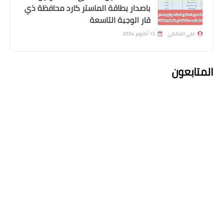
معاملات منح القروض للمواطنين
باصدار بطاقة الماستر كارد محافظة ذي
قار الوجبة التاسعة
علي المالكي
12 أكتوبر 2024
المتابعون
قطع الاراضي
عاجل اسماء المشمولين بقطع الاراضي
للفئات الرعاية الاجتماعية وذوي الاعاقة
والموظفين والمواطنين
اعلان التعليقات
التعليقات