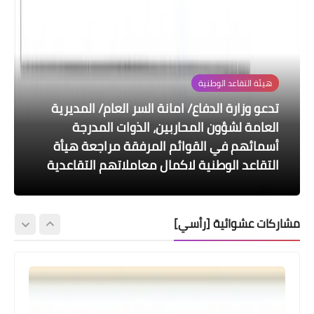
هيئة التقاعد الوطنية
تدعو وزارة الدفاع/ امانة السر العام/ المديرية
اخبارالطقس
اخبارالطقس
اسماء االرعاية الاجتماعية
العامة لشؤون المحاربين، الذوات المدرجة
اخبار العامة
وزير العمل يعلن شمول 2000 أسرة براتب
تستمر حالة عدم الاستقرار في الاجواء خلال
اخبار الطقس يزداد تعمق الحالة الجوية خلال
أسمائهم في القوائم المرفقة مراجعة هيأة
الايام المقبلة
الحماية الاجتماعية
هذا اليوم واليومين المقبلين
عاجل مكافآت مالية لذوي الشهداء والجرحى
التقاعد الوطنية لاكمال معاملاتهم التقاعدية
مشاركات عشوائية [رأسي]