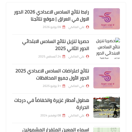
وجبة جديدة الاشخاص المشمولين براتب
رعاية الاجتماعية ،على كل من يجد اسمه
رابط نتائج السادس الاعدادي 2026 الدور
ضمن قوائم اسماء المشمولين براتب
الاول في العراق | موقع نتائجنا
الرعاية الاجتماعية ، يجب عليه مراجعة
علي المالكي
09 يوليو 2026
قسم الرعاية الاجتماعية التابعة الى
المحافظة الخاصة بة
حصريا تنزيل نتائج السادس الابتدائي
الدور الثاني 2025
علي المالكي
24 أغسطس 2025
نتائج اعتراضات السادس الاعدادي 2025
الدور الأول جميع المحافظات
علي المالكي
31 يوليو 2025
هطول أمطار غزيرة وانخفاضاً في درجات
الحرارة
علي المالكي
08 نوفمبر 2024
السلف والقروض
الرافدين .. يوجه فروعه الاسراع بانجاز
اسماء المعين المتفرغ المشمولين