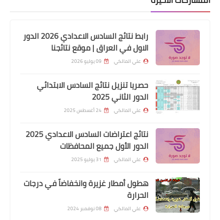
المشاركات الأخيرة
اخبار العامة
مبادرة ريادة خطوات التسجيل والتقديم
على الدورات في تطبيق ريادة
رابط نتائج السادس الاعدادي 2026 الدور
الاول في العراق | موقع نتائجنا
علي المالكي
09 يوليو 2026
حصريا تنزيل نتائج السادس الابتدائي
الدور الثاني 2025
علي المالكي
24 أغسطس 2025
نتائج اعتراضات السادس الاعدادي 2025
الدور الأول جميع المحافظات
اخبار المصارف
علي المالكي
31 يوليو 2025
مصرف الرافدين يطلق التقديم الكترونيا
هطول أمطار غزيرة وانخفاضاً في درجات
على السلف والقروض
الحرارة
علي المالكي
08 نوفمبر 2024