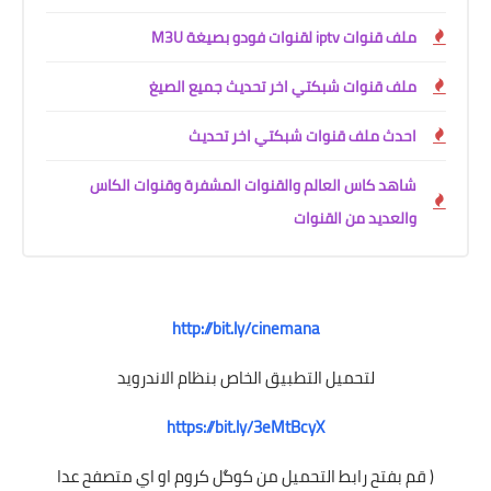
ملف قنوات iptv لقنوات فودو بصيغة M3U
ملف قنوات شبكتي اخر تحديث جميع الصيغ
احدث ملف قنوات شبكتي اخر تحديث
شاهد كاس العالم والقنوات المشفرة وقنوات الكاس
والعديد من القنوات
http://bit.ly/cinemana
لتحميل التطبيق الخاص بنظام الاندرويد
https://bit.ly/3eMtBcyX
( قم بفتح رابط التحميل من كوگل كروم او اي متصفح عدا