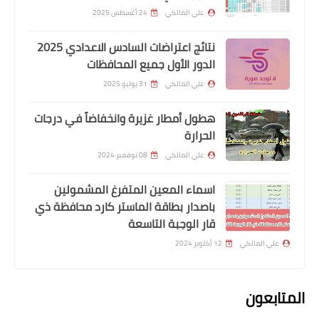
علي المالكي
24 أغسطس 2025
نتائج اعتراضات السادس الاعدادي 2025
الدور الأول جميع المحافظات
علي المالكي
31 يوليو 2025
اسماء االرعاية الاجتماعية
اسماء المشمولين بالرعاية الاجتماعية
هطول أمطار غزيرة وانخفاضاً في درجات
محافظة بغداد عن طريق النائب جاسم
الحرارة
البخاتي
علي المالكي
08 نوفمبر 2024
اسماء المعين المتفرغ المشمولين
باصدار بطاقة الماستر كارد محافظة ذي
قار الوجبة التاسعة
علي المالكي
12 أكتوبر 2024
المتابعون
اخبار العامة