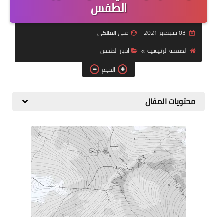
التقاعد
الطقس
قسم التطبيقات
03 سبتمبر 2021
علي المالكي
قطع الاراضي
الصفحة الرئيسية
اخبار الطقس
الحجم
الربح من الانترنت
محتويات المقال