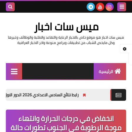
بحث هذه
ميس سات اخبار
المدونة
ميس سات اخبار هو موقع خاص بالاخبار الرعاية والتقاعد والطلبة والوظائف وغيرها
الإلكتروني
وكل مايخص الشباب من تطبيقات وبرامج منوعة واخر الاخبار العراقية
الرئيسية
السلف والرواتب
رابط نتائج السادس الاعدادي 2026 الدور الاول في العراق | موقع نتائجنا
اخبار وزارة التربية والتعليم
اخبار العراق والعالم
انخفاض في درجات الحرارة وانتهاء
موجة الرطوبة في الجنوب تطورات حالة
اخبار وزارة العمل وهيئة