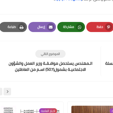
28 ديسمبر 2023
حفظ
مشاركة
إرسال
طباعة
Print
Email
Whatsapp
Pinterest
علي المالكي
الموضوع التالي
17 يناير 2024
لسلة
الـمهندس يستحصل موافـقـة وزير العمل والشؤون
الاجتماعيـة بشمول(507) اسـم من العاطلين
علي المالكي
16 يناير 2024
ة
اخبار العامة