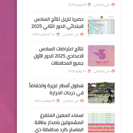
المهني البحري
علي المالكي
09 يوليو 2026
حصريا تنزيل نتائج السادس
الابتدائي الدور الثاني 2025
علي المالكي
24 أغسطس 2025
وزارة الداخلية
نتائج اعتراضات السادس
اسماء نقل النفوس الوجبة
الاعدادي 2025 الدور الأول
جميع المحافظات
121 وجبة جديدة
علي المالكي
31 يوليو 2025
هطول أمطار غزيرة وانخفاضاً
في درجات الحرارة
علي المالكي
08 نوفمبر 2024
اندرويد
اسماء المعين المتفرغ
تحويل الاوبن سكاي 125b
المشمولين باصدار بطاقة
الماستر كارد محافظة ذي