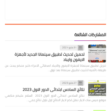
المشاركات الشائعة
31 مايو 2021
تحميل تحديث تطبيق سينمانا الجديد لأجهزة
الايفون وايباد
تنزيل تطبيق سينمانا لاجهزة الايفون والايباد اصدقائي الاعزاء كثير منكم يبحث عن
طريقة دائميه لتثبيت تطبيق سينمانا بعد توق…
27 مايو 2023
نتائج السادس ابتدائي الدور الاول 2023
نتائج السادس ابتدائي الدور الاول 2023 السلام عليكم متابعي
موقع ميس سات اخبار ننقل لكم اخبار النتائج اول باول نتائج جمي…