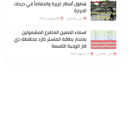
هطول أمطار غزيرة وانخفاضاً في درجات
الحرارة
علي المالكي
08 نوفمبر 2024
اخبار الطقس
اسماء المعين المتفرغ المشمولين
موجة باردة مع ثلوج توقعات الامطار
باصدار بطاقة الماستر كارد محافظة ذي
ودرجات الحرارة
قار الوجبة التاسعة
علي المالكي
12 أكتوبر 2024
المتابعون
قطع الاراضي
مدير بلدية الناصرية يعلن عن انطلاق