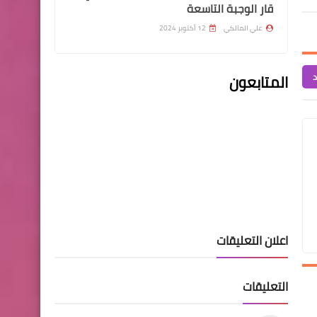
قار الوجبة التاسعة
علي المالكي
12 أكتوبر 2024
اسماء االرعاية الاجتماعية
د
المتابعون
#عاجل وزير العمل : نسعى
لإطلاق رواتب شبكة الحماية
الاجتماعية
الرواتب
اعلان التعليقات
بشرى سارة الى منتسبي
الشرطة الاتحادية
التعليقات