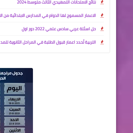
نتائج الامتحانات التمهيدي الثالث متوسط 2024
الاعمار المسموح لها الدوام في المدارس الابتدائية من ال
حل اسئلة عربي سادس علمي 2022 دور اول
التربية تُحدد اعمار قبول الطلبة في المراحل الثانوية للمدارس النها