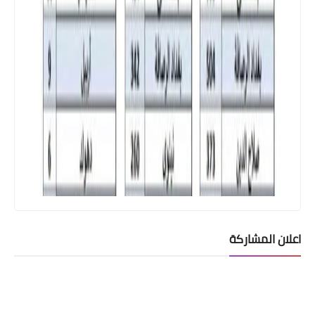
اخبار العامة
الموقف الوبائي اليومي لجائحة كورونا
في العراق ليوم الاحد الموافق ١٥ تشرين
الثاني ٢٠٢٠
اسماء االرعاية الاجتماعية
اعلان المشاركة
على الاسماء الموجودة في أدناه
المراجعة من اجل المشاهدة لتجنب قطع
راتب المعين