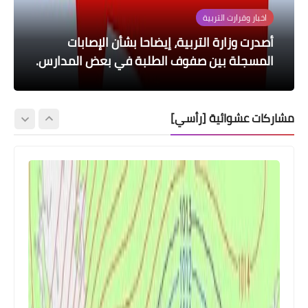
السلف والقروض
اخبار وقرارت التربية
مصرف الرشيد منح فوائد (٣،٥٪؜) على حسابات
اخبار العامة
اخبار العامة
أصدرت وزارة التربية، إيضاحا بشأن الإصابات
الرافدين: ٤٪؜ فوائد تمنح للمواطنين المودعين
التوفير في نهاية كل شهر للمواطنين المودعة
اموالهم
أقوى الترددات لجميع الأقمار 📡
اموالهم لدى المصرف وتحتسب سنويا
ارتفاع سعر صرف الدولار امام الدينار العراقي
المسجلة بين صفوف الطلبة في بعض المدارس.
مشاركات عشوائية [رأسي]