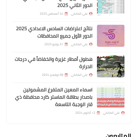
الدور الثاني 2025
علي المالكي
24 أغسطس 2025
نتائج اعتراضات السادس الاعدادي 2025
اخبار العامة
الدور الأول جميع المحافظات
قصة واقعية انصح بقرائتها تالا… عاشقة
علي المالكي
31 يوليو 2025
بولونية توفيت ودفنت في الناصرية
هطول أمطار غزيرة وانخفاضاً في درجات
الحرارة
علي المالكي
08 نوفمبر 2024
اسماء المعين المتفرغ المشمولين
باصدار بطاقة الماستر كارد محافظة ذي
قار الوجبة التاسعة
اسماء االرعاية الاجتماعية
علي المالكي
12 أكتوبر 2024
على الأسماء المنشورة بالقوائم أدناه
مراجعه القسم يوم غدا" هيئة رعاية ذوي
المتابعون
الاعاقة والاحتياجات الخاصة محافظة