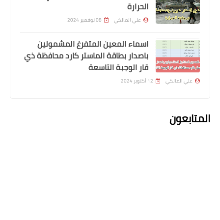
الحرارة
السلم الجديد رواتب الرعاية الاجتماعية
علي المالكي
08 نوفمبر 2024
اسماء المعين المتفرغ المشمولين
باصدار بطاقة الماستر كارد محافظة ذي
قار الوجبة التاسعة
علي المالكي
12 أكتوبر 2024
المتابعون
اخبار العامة
أم صينية اكتشفت في يوم زفاف ابنها أن
زوجته ليست إلا ابنتها التي فقدتها منذ
20 عام