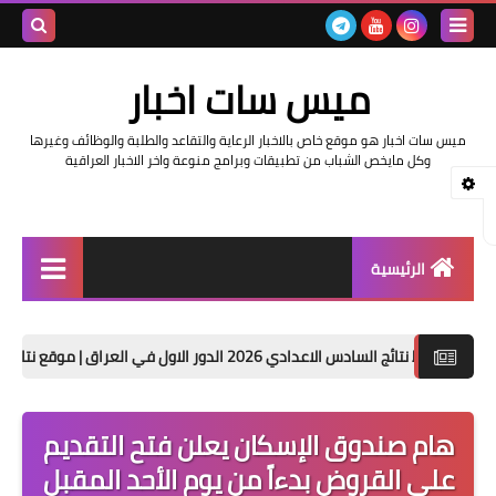
بحث هذه
ميس سات اخبار
المدونة
ميس سات اخبار هو موقع خاص بالاخبار الرعاية والتقاعد والطلبة والوظائف وغيرها
الإلكتروني
وكل مايخص الشباب من تطبيقات وبرامج منوعة واخر الاخبار العراقية
الرئيسية
السلف والرواتب
عدادي 2026 الدور الاول في العراق | موقع نتائجنا
حصريا ت
اخبار وزارة التربية والتعليم
اخبار العراق والعالم
هام صندوق الإسكان يعلن فتح التقديم
على القروض بدءاً من يوم الأحد المقبل
اخبار وزارة العمل وهيئة