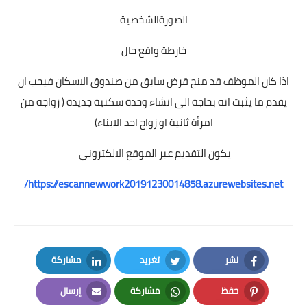
الصورةالشخصية
خارطة واقع حال
اذا كان الموظف قد منح قرض سابق من صندوق الاسكان فيجب ان
يقدم ما يثبت انه بحاجة الى انشاء وحدة سكنية جديدة ( زواجه من
امرأة ثانية او زواج احد الابناء)
يكون التقديم عبر الموقع الالكتروني
https://escannewwork20191230014858.azurewebsites.net/
نشر
تغريد
مشاركة
LinkedIn
Twitter
Facebook
حفظ
مشاركة
إرسال