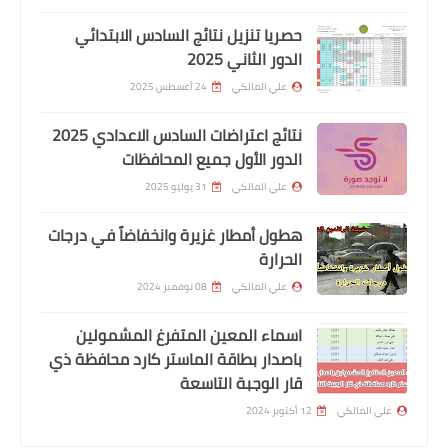
الاعدادي 2024
حصريا تنزيل نتائج السادس الابتدائي
الدور الثاني 2025
علي المالكي
24 أغسطس 2025
نتائج اعتراضات السادس الاعدادي 2025
الدور الأول جميع المحافظات
علي المالكي
31 يوليو 2025
هطول أمطار غزيرة وانخفاضاً في درجات
الحرارة
اخبار وقرارت التربية
علي المالكي
08 نوفمبر 2024
نتائج الامتحانات التمهيدي الثالث متوسط
2024
اسماء المعين المتفرغ المشمولين
باصدار بطاقة الماستر كارد محافظة ذي
قار الوجبة التاسعة
علي المالكي
12 أكتوبر 2024