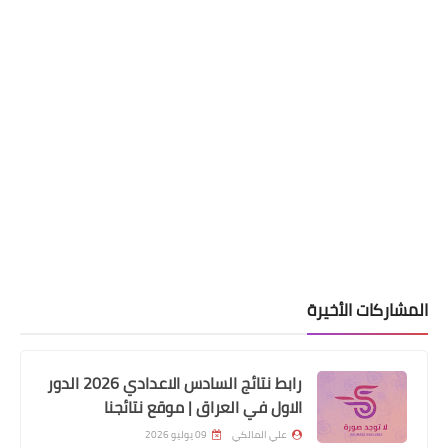
الرواتب
تم صرف رواتب الموظفين لهذا اليوم
2024/2/22
المشاركات الأخيرة
رابط نتائج السادس الاعدادي 2026 الدور
اخبار وقرارت التربية
الاول في العراق | موقع نتائجنا
نتائج الامتحانات التمهيدي السادس
علي المالكي
09 يوليو 2026