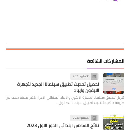
المشاركات الشائعة
31 مايو 2021
تحميل تحديث تطبيق سينمانا الجديد لأجهزة
الايفون وايباد
تنزيل تطبيق سينمانا لاجهزة الايفون والايباد اصدقائي الاعزاء كثير منكم يبحث عن
طريقة دائميه لتثبيت تطبيق سينمانا بعد توق…
27 مايو 2023
نتائج السادس ابتدائي الدور الاول 2023