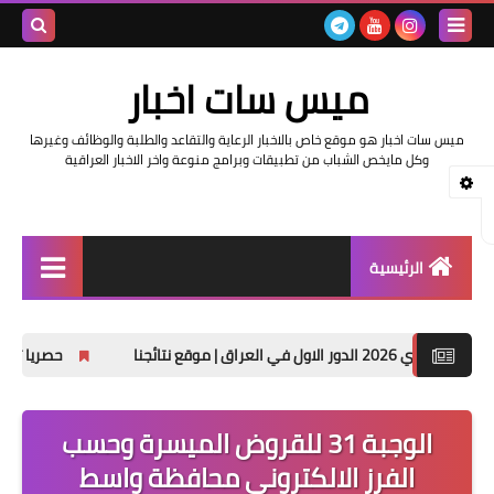
بحث هذه
ميس سات اخبار
المدونة
ميس سات اخبار هو موقع خاص بالاخبار الرعاية والتقاعد والطلبة والوظائف وغيرها
الإلكتروني
وكل مايخص الشباب من تطبيقات وبرامج منوعة واخر الاخبار العراقية
الرئيسية
السلف والرواتب
حصريا تنزيل نتائج السادس الابت
اخبار وزارة التربية والتعليم
اخبار العراق والعالم
الوجبة 31 للقروض الميسرة وحسب
الفرز الالكتروني محافظة واسط
اخبار وزارة العمل وهيئة