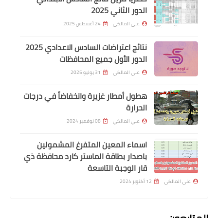
المحافظات بشكل تام مع استثناء حصري
الدور الثاني 2025
الحالات الإنسانية ولموظفي الدولة
علي المالكي
24 أغسطس 2025
نتائج اعتراضات السادس الاعدادي 2025
الدور الأول جميع المحافظات
علي المالكي
31 يوليو 2025
هطول أمطار غزيرة وانخفاضاً في درجات
الحرارة
علي المالكي
08 نوفمبر 2024
اسماء المعين المتفرغ المشمولين
اخبارالطقس
باصدار بطاقة الماستر كارد محافظة ذي
تطورات حالة الطقس صادرة صباح الجمعة
قار الوجبة التاسعة
26 شباط
علي المالكي
12 أكتوبر 2024