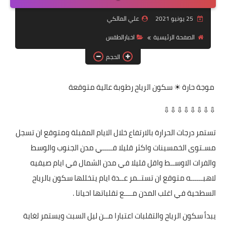
التقاعد
25 يونيو 2021
علي المالكي
قسم التطبيقات
الصفحة الرئيسية
اخبارالطقس
قطع الاراضي
الحجم
الربح من الانترنت
موجة حارة ☀ سكون الرياح رطوبة عالية متوقعة
⇩⇩⇩⇩⇩⇩⇩⇩
تستمر درجات الحرارة بالارتفاع خلال الايام المقبلة ومتوقع ان تسجل
مسـتوى الخمسينات واكثر قليلا فـــــي مدن الجنوب والوسط
والفرات الاوســط واقل قليلا في مدن الشمال في ايام صيفيه
لاهبــــــه متوقع ان تستــمر عــدة ايام يتخللها سكون بالرياح
السطحية في اغلب المدن مــــع تقلباتها احيانا .
يبدأ سكون الرياح والتقلبات اعتبارا مــن ليل السبت ويستمر لغاية