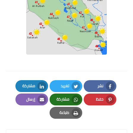
نشر
تغريد
مشاركة
LinkedIn
Twitter
Facebook
حفظ
مشاركة
إرسال
Email
Whatsapp
Pinterest
طباعة
Print