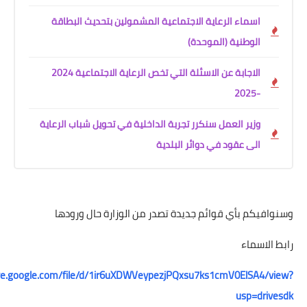
اسماء الرعاية الاجتماعية المشمولين بتحديث البطاقة
الوطنية (الموحدة)
الاجابة عن الاسئلة التي تخص الرعاية الاجتماعية 2024
-2025
وزير العمل سنكرر تجربة الداخلية في تحويل شباب الرعاية
الى عقود في دوائر البلدية
كم بأي قوائم جديدة تصدر من الوزارة حال ورودها
اسماء
https://drive.google.com/file/d/1ir6uXDWVeypezjPQxsu7ks1cmV0ElSA
usp=d