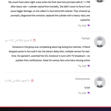
My cousin had a late-night scare when her front door lock jammed solid at 11 PM
after heavy rain—cylinder seized from humidity. She didn't want to force it and
cause bigger damage, so she called 24 hour locksmith orlando. They showed up
promptly, diagnosed the corrosion, replaced the cylinder with a heavy-duty one
suited for
اترك رداً
Farhan
10 فبراير 2026 في 11:07 ص
Someone in the group was complaining about lag during live matches. A friend
dropped yacine tv live said it has the lowest delay links, multiple servers for real-
time. He opened it, watched the UCL knockout in sync with TV broadcast—no
وزارة الداخلية
spoilers from notifications. Great for serious fans who hate missing action.
اترك رداً
اسماء المشمولين بعقود الشرطة
الديوانية الرعاية الوجبة السادسة
Anonymous
21 أكتوبر 2024 في 2:00 م
مرحبا
اترك رداً