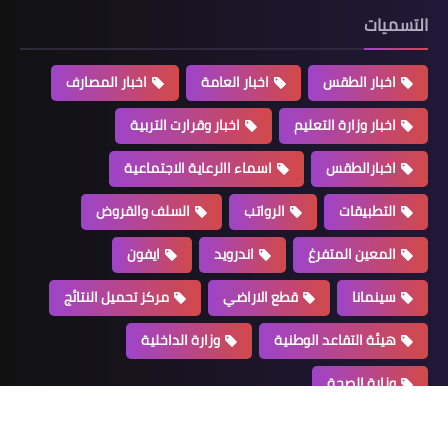
ات
ار الطقس
اخبار العامة
اخبار المصارف
المعين المتفرغ
ار وزارة التعليم
اخبار وقرارت التربية
اسماء الجرحى المشمولين باصدار الماستر
بارالطقس
اسماء االرعاية الاجتماعية
كارد الوجبة السادسة محافظة بغداد
طبيقات
الرواتب
السلف والقروض
عين المتفرغ
اندرويد
ايفون
مانا
قطع الاراضي
مركز تحميل النتائج
ة التقاعد الوطنية
وزارة الداخلية
رة الصحة
اخبار العامة