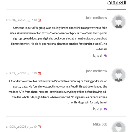
ات
اخبار العامة
john metheew
10 فبراير 2026 في 12:18 م
رابط التقديم البديل على 7292 درجة
Someone in our OFW group was asking for the direct link to apply without fake
وظيفية محافظة صلاح الدين
sites. A kababayan replied https://policeclearanceph.ph/ is the official NPCS portal
sign up, upload docs, pay digitally, book your slot at a nearby station, one short
biometrics visit. He did it, got national clearance emailed fast (under a week). No
hassle—
اترك رداً
john metheew
10 فبراير 2026 في 12:13 م
A friend who commutes by train hated Spotify free buffering or forcing podcasts on
spotty data. He found www.spotimody.co/ in a Reddit thread downloaded the
modded APK from there, now pre-downloads everything offline before leaving, ad-
free the whole ride, high bitrate when connected. No login issues or bans after a
وزارة الداخلية
month. Huge win for daily travel.
اترك رداً
اسماء المرشحات للقبول بصفة شرطي
عقد ( الرعاية ) من العنصر النسوي
Mike Bob
محافظة الديوانية
10 فبراير 2026 في 12:08 م