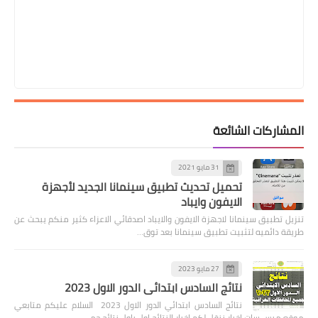
ات الشائعة
31 مايو 2021
تحميل تحديث تطبيق سينمانا الجديد لأجهزة
الايفون وايباد
يق سينمانا لاجهزة الايفون والايباد اصدقائي الاعزاء كثير منكم يبحث عن
ميه لتثبيت تطبيق سينمانا بعد توق…
27 مايو 2023
نتائج السادس ابتدائي الدور الاول 2023
نتائج السادس ابتدائي الدور الاول 2023 السلام عليكم متابعي
سات اخبار ننقل لكم اخبار النتائج اول باول نتائج جمي…