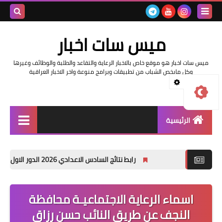
بحث هذه
ميس سات اخبار
المدونة
اخبار هو موقع خاص بالاخبار الرعاية والتقاعد والطلبة والوظائف وغيرها
الإلكترونية
ل مايخص الشباب من تطبيقات وبرامج منوعة واخر الاخبار العراقية
لرئيسية
السلف والرواتب
رابط نتائج السادس الاعدادي 2026 الدور الاول في العراق | موقع نتائجنا
اخبار وزارة التربية والتعليم
اخبار العراق والعالم
سماء الرعاية الاجتماعيـة محافظة
لنجف عن طريق النائب حسن رزاق
اخبار وزارة العمل وهيئة