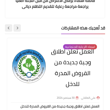
ائمة اسماء برفض الاعتراض من قبل اللجنة العليا
يراجعة مراجعة رعاية لتقديم التظلم ديالى
جبك هذه المشاركات
سماء االرعاية الاجتماعية
اسماء االر
ي المالكي
30 سبتمبر 2024
علي المال
ل تعلن اطلاق وجبة جديدة من القروض المدرة للدخل