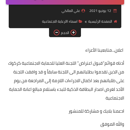
التقاعد
12 يونيو 2021
علي المالكي
قسم التطبيقات
الصفحة الرئيسية
اسماء االرعاية الاجتماعية
قطع الاراضي
الحجم
الربح من الانترنت
اعلان...متابعينا الأعزاء
أدناه قوائم"قبول اعتراض" اللجنة العليا للحماية الاجتماعية كركوك
من الذين تقدموا بطلباتهم الى اللجنة سابقاً و قد وافقت اللجنة
على طلباتهم بعد اكمال الاجراءات اللازمة إلى المراجعة من يوم
الأحد لغرض اصدار البطاقة الذكية للبدء باستلام مبالغ اعانة الحماية
الاجتماعية
ادعمنا بلايك و مشاركة للمنشور
والله الموفق