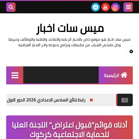
بحث هذه
ميس سات اخبار
المدونة
ميس سات اخبار هو موقع خاص بالاخبار الرعاية والتقاعد والطلبة والوظائف وغيرها
الإلكتروني
وكل مايخص الشباب من تطبيقات وبرامج منوعة واخر الاخبار العراقية
الرئيسية
السلف والرواتب
رابط نتائج السادس الاعدادي 2026 الدور الاول في العراق | موقع نتائجنا
اخبار وزارة التربية والتعليم
اخبار العراق والعالم
أدناه قوائم"قبول اعتراض" اللجنة العليا
للحماية الاجتماعية كركوك
اخبار وزارة العمل وهيئة