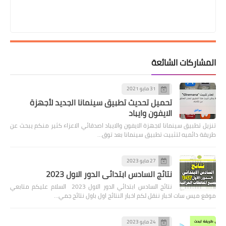
المشاركات الشائعة
31 مايو 2021
تحميل تحديث تطبيق سينمانا الجديد لأجهزة
الايفون وايباد
تنزيل تطبيق سينمانا لاجهزة الايفون والايباد اصدقائي الاعزاء كثير منكم يبحث عن
طريقة دائميه لتثبيت تطبيق سينمانا بعد توق…
27 مايو 2023
نتائج السادس ابتدائي الدور الاول 2023
نتائج السادس ابتدائي الدور الاول 2023 السلام عليكم متابعي
موقع ميس سات اخبار ننقل لكم اخبار النتائج اول باول نتائج جمي…
24 مايو 2023