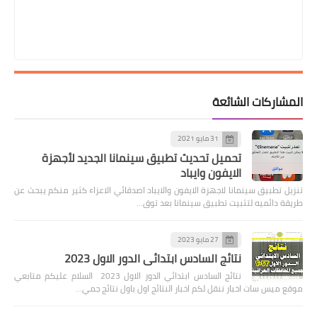
المشاركات الشائعة
31 مايو 2021
تحميل تحديث تطبيق سينمانا الجديد لأجهزة
الايفون وايباد
تنزيل تطبيق سينمانا لاجهزة الايفون والايباد اصدقائي الاعزاء كثير منكم يبحث عن
طريقة دائميه لتثبيت تطبيق سينمانا بعد توق…
27 مايو 2023
نتائج السادس ابتدائي الدور الاول 2023
نتائج السادس ابتدائي الدور الاول 2023 السلام عليكم متابعي
موقع ميس سات اخبار ننقل لكم اخبار النتائج اول باول نتائج جمي…