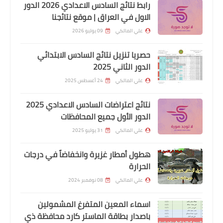
رابط نتائج السادس الاعدادي 2026 الدور
الاول في العراق | موقع نتائجنا
علي المالكي
09 يوليو 2026
حصريا تنزيل نتائج السادس الابتدائي
الدور الثاني 2025
علي المالكي
24 أغسطس 2025
نتائج اعتراضات السادس الاعدادي 2025
الدور الأول جميع المحافظات
اخبار العامة
علي المالكي
31 يوليو 2025
وزير التجارة علن اطلاق تجهيز الحصة
الخامسة من الطحين
هطول أمطار غزيرة وانخفاضاً في درجات
الحرارة
علي المالكي
08 نوفمبر 2024
اسماء المعين المتفرغ المشمولين
باصدار بطاقة الماستر كارد محافظة ذي