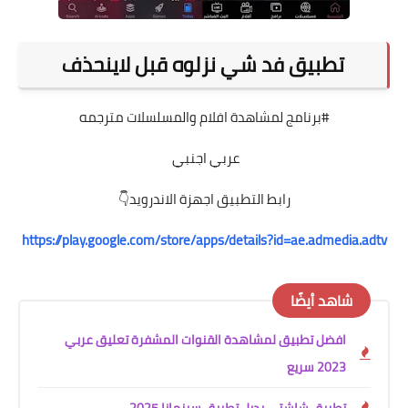
تطبيق فد شي نزلوه قبل لاينحذف
#برنامج لمشاهدة افلام والمسلسلات مترجمه
عربي اجنبي
رابط التطبيق اجهزة الاندرويد👇
https://play.google.com/store/apps/details?id=ae.admedia.adtv
شاهد أيضًا
افضل تطبيق لمشاهدة القنوات المشفرة تعليق عربي
2023 سريع
تطبيق شاشتي بديل تطبيق سينمانا 2025