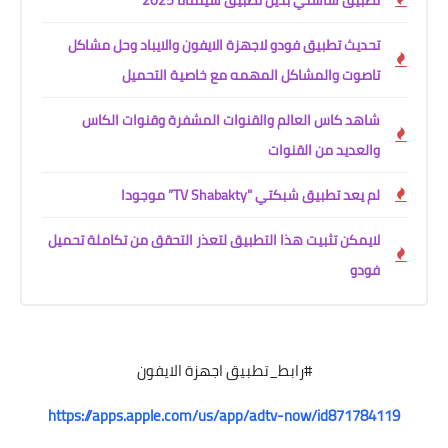
تحديث تطبيق فودو لاجهزة الايفون والايباد وحل مشاكل
تاصوت والمشاكل المهمه مع خاصية التحميل
شاهد كاس العالم والقنوات المشفرة وقنوات الكاس
والعديد من القنوات
لم يعد تطبيق شبكتي "TV Shabakty” موجودا
لايمكن تثبيت هذا التطبيق لتعذر التحقق من تكاملة تحميل
فودو
#رابط_تطبيق اجهزة الايفون
https://apps.apple.com/us/app/adtv-now/id871784119