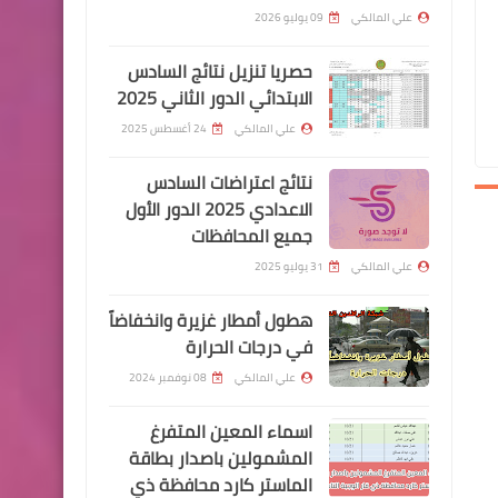
اليوم 2022/8/17
علي المالكي
09 يوليو 2026
حصريا تنزيل نتائج السادس
الابتدائي الدور الثاني 2025
علي المالكي
24 أغسطس 2025
الرواتب
نتائج اعتراضات السادس
تم صرف رواتب الموظفين لهذا
الاعدادي 2025 الدور الأول
جميع المحافظات
اليوم 2022/8/16
علي المالكي
31 يوليو 2025
هطول أمطار غزيرة وانخفاضاً
في درجات الحرارة
علي المالكي
08 نوفمبر 2024
السلف والقروض
اسماء المعين المتفرغ
شروط ومتطلبات الحصول على
المشمولين باصدار بطاقة
القروض مصرف tbi
الماستر كارد محافظة ذي