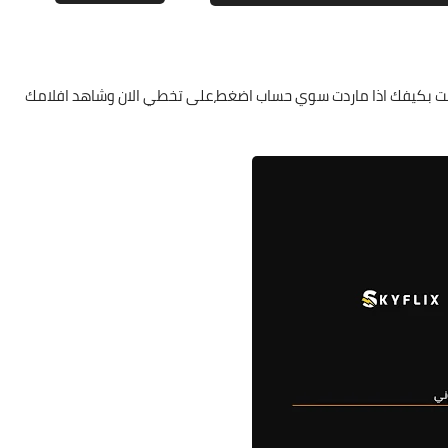
علي المالكي
نت بكيفك اذا ماردت سوي حساب اضغط،على تخطي الان وشاهد افلامك
11 أغسطس 2022
علي المالكي
08 أغسطس 2022