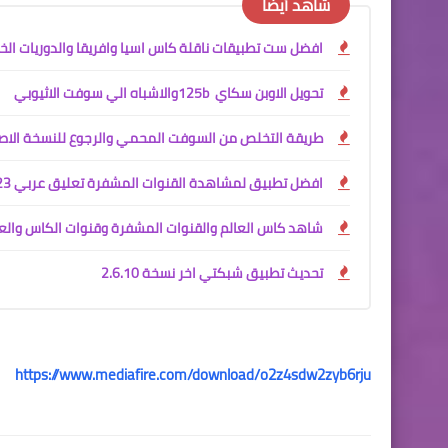
شاهد أيضًا
افضل ست تطبيقات ناقلة كاس اسيا وافريقا والدوريات ال
تحويل الاوبن سكاي 125b ‎والاشباه ‏الي ‏سوفت ‏الاثيوبي
طريقة التخلص من السوفت المحمي والرجوع للنسخة الاص
افضل تطبيق لمشاهدة القنوات المشفرة تعليق عربي 2023 سريع
شاهد كاس العالم والقنوات المشفرة وقنوات الكاس والع
تحديث تطبيق شبكتي اخر نسخة 2.6.10
https://www.mediafire.com/download/o2z4sdw2zyb6rju