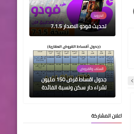
السلف والقروض
جدول اقساط قرض 150 مليون
لشراء دار سكن ونسبة الفائدة
اسماء االرعاية الاجتماعية
فتح التسجيل على الرعاية
الاجتماعية
اندرويد
اندرويد
اعلان المشاركة
اخبار العامة