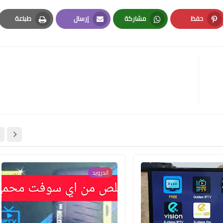
حفظ
مشاركة
إرسال
طباعة
Print
Email
Whatsapp
Pinterest
علي المالكي
20 أغسطس 2022
اندرويد
علي المالكي
19 أغسطس 2022