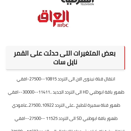
بعض المتغيرات التى حدثت على القمر
نايل سات
انتقال قناة نينوى الان الى التردد 10815--27500-افقي
ظهور باقة ابوظبي HD الى التردد الجديد ..11411--30000--افقي
ظهور قناة سميرة للطبخ ..على التردد 10922..27500..عامودي
ظهور باقة ابوظبي SD الى التردد 11525 --27500--افقي