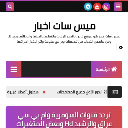
بحث هذه
ميس سات اخبار
المدونة
ميس سات اخبار هو موقع خاص بالاخبار الرعاية والتقاعد والطلبة والوظائف وغيرها
الإلكتروني
وكل مايخص الشباب من تطبيقات وبرامج منوعة واخر الاخبار العراقية
الرئيسية
السلف والرواتب
هطول أمطار غزيرة وانخفاضاً في درجات الحرار
اخبار وزارة التربية والتعليم
اخبار العراق والعالم
تردد قنوات السومرية وام بي سي
عراق والرشيد Hd وبعض المتغيرات
اخبار وزارة العمل وهيئة