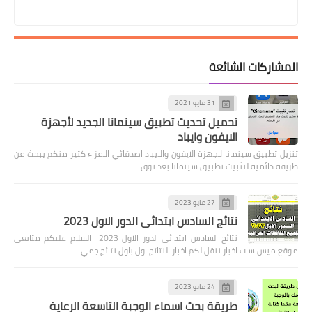
المشاركات الشائعة
31 مايو 2021
تحميل تحديث تطبيق سينمانا الجديد لأجهزة
الايفون وايباد
تنزيل تطبيق سينمانا لاجهزة الايفون والايباد اصدقائي الاعزاء كثير منكم يبحث عن
طريقة دائميه لتثبيت تطبيق سينمانا بعد توق…
27 مايو 2023
نتائج السادس ابتدائي الدور الاول 2023
نتائج السادس ابتدائي الدور الاول 2023 السلام عليكم متابعي
موقع ميس سات اخبار ننقل لكم اخبار النتائج اول باول نتائج جمي…
24 مايو 2023
طريقة بحث اسماء الوجبة التاسعة الرعاية