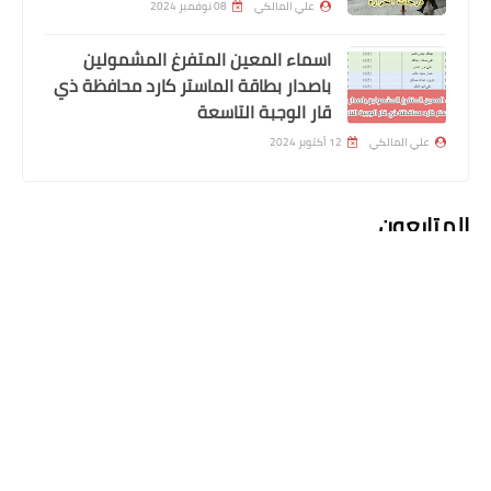
علي المالكي
08 نوفمبر 2024
مركز تحميل النتائج
اسماء المعين المتفرغ المشمولين
نتائج السادس المهني بجميع فروعه
باصدار بطاقة الماستر كارد محافظة ذي
2022 الدور الثاني
قار الوجبة التاسعة
علي المالكي
12 أكتوبر 2024
المتابعون
اخبار العامة
وزارة الدفاع فتح التقديم على الكلية
العسكرية الدورة 113 خريجي الدراسة
الاعدادية
اعلان التعليقات