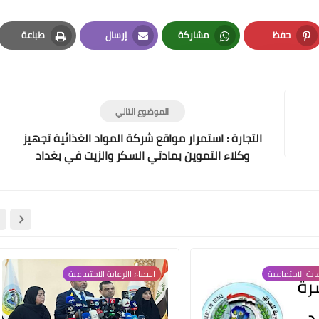
حفظ
مشاركة
إرسال
طباعة
Print
Email
Whatsapp
Pinterest
علي المالكي
13 نوفمبر 2021
الموضوع التالي
التجارة : استمرار مواقع شركة المواد الغذائية تجهيز
وكلاء التموين بمادتي السكر والزيت في بغداد
والمحافظات
علي المالكي
13 نوفمبر 2021
اية الاجتماعية
اسماء االرعاية الاجتماعية