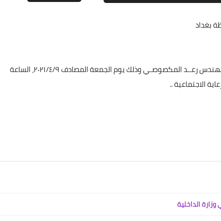
ة بغداد
علي المالكي
08 نوفمبر 2021
السادة المدرجة أسماؤهم أدناه، يرجى مراجعة مكتب النائب المهندس رعــد المكصوصـي وذلك يوم الجمعة المصادف ٢٠٢١/٤/٩، الساعة
اية الاجتماعية ..
علي المالكي
08 نوفمبر 2021