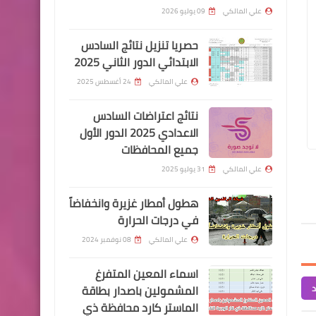
الطحين
علي المالكي
09 يوليو 2026
حصريا تنزيل نتائج السادس
الابتدائي الدور الثاني 2025
علي المالكي
24 أغسطس 2025
علي المالكي
08 أغسطس 2024
علي المالكي
08 أغسطس 2024
اخبار العامة
نتائج اعتراضات السادس
اسماء الرعاية الاجتماعية المشمولين
الاجابة عن الاسئلة ال
بتحديث البطاقة الوطنية (الموحدة)
الاجتماعية 2024 -2025
اسعار صرف الدولار في بورصة
الاعدادي 2025 الدور الأول
جميع المحافظات
الكفاح
علي المالكي
31 يوليو 2025
هطول أمطار غزيرة وانخفاضاً
في درجات الحرارة
علي المالكي
08 نوفمبر 2024
اسماء االرعاية الاجتماعية
اسماء المعين المتفرغ
وزارة العمل هيئة ذوي الاعاقة
د
المشمولين باصدار بطاقة
تصدر قرارت جديدة
الماستر كارد محافظة ذي