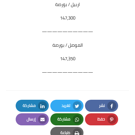
اربيل / بورصة
147,300
——————————
الموصل / بورصة
147,350
——————————
نشر
تغريد
مشاركة
LinkedIn
Twitter
Facebook
حفظ
مشاركة
إرسال
Email
Whatsapp
Pinterest
طباعة