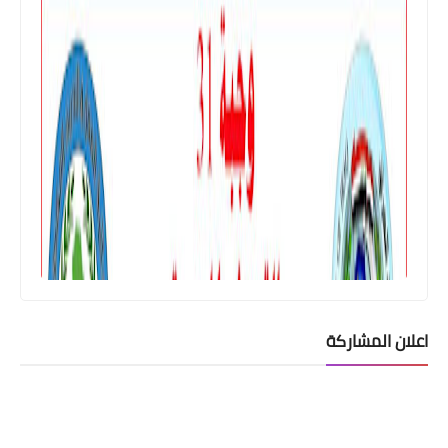
اسماء االرعاية الاجتماعية
الوجبة 31 للقروض الميسرة وحسب الفرز
الالكتروني محافظة ديالى
اعلان المشاركة