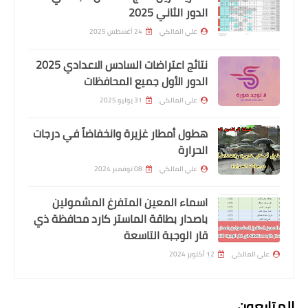
الدور الثاني 2025
علي المالكي
24 أغسطس 2025
نتائج اعتراضات السادس الاعدادي 2025
الدور الأول جميع المحافظات
علي المالكي
31 يوليو 2025
هطول أمطار غزيرة وانخفاضاً في درجات
اسماء االرعاية الاجتماعية
الحرارة
الوجبة 31 للقروض الميسرة وحسب الفرز
علي المالكي
08 نوفمبر 2024
الالكتروني محافظة بابل
اسماء المعين المتفرغ المشمولين
باصدار بطاقة الماستر كارد محافظة ذي
قار الوجبة التاسعة
علي المالكي
12 أكتوبر 2024
المتابعون