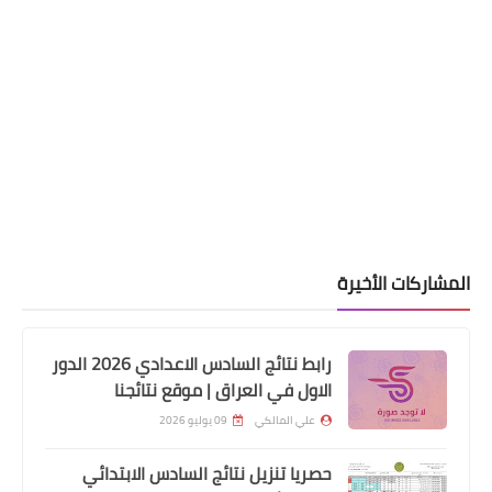
العمل تعلن اطلاق رواتب متقاعدي العمال
المضمونين لشهري كانون الثاني وشباط
٢٠٢١
المشاركات الأخيرة
اخبار العامة
رابط نتائج السادس الاعدادي 2026 الدور
الاول في العراق | موقع نتائجنا
اسعار صرف الدولار اليوم في الاسواق
العراقية
علي المالكي
09 يوليو 2026
حصريا تنزيل نتائج السادس الابتدائي