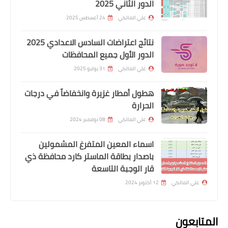
الدور الثاني 2025
علي المالكي
24 أغسطس 2025
نتائج اعتراضات السادس الاعدادي 2025
الدور الأول جميع المحافظات
علي المالكي
31 يوليو 2025
الرواتب
هطول أمطار غزيرة وانخفاضاً في درجات
تم دفع رواتب موظفي دوائر الدولة
الحرارة
الموطنة رواتبهم لدى مصرف الرافدين
علي المالكي
08 نوفمبر 2024
لشهر كانون الثاني للدوائر ادناه
اسماء المعين المتفرغ المشمولين
باصدار بطاقة الماستر كارد محافظة ذي
قار الوجبة التاسعة
علي المالكي
12 أكتوبر 2024
المتابعون