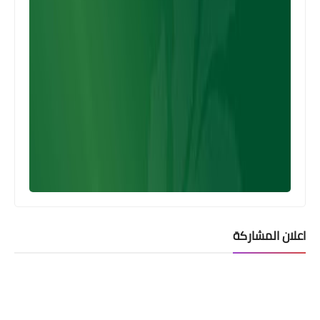
اعلان المشاركة
اسماء االرعاية الاجتماعية