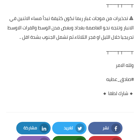
┬──┬┬──┬
🔺 تحذيرات من موجات غبار ربما تكون كثيفة تبدأ مساء الاثنين في
الانبار وتتجه نحو العاصمة بغداد وبعض مدن الوسط والفرات الاوسط
تدريجيا خلال الليل او فجر الثلاثاء.ثم تشمل الجنوب بشدة اقل ..
┬──┬┬──┬
ولله الامر
#صادق_عطيه
🔸 شارك لطفا 🔸
نشر
تغريد
مشاركة
LinkedIn
Twitter
Facebook