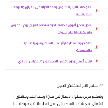
العواصف الترابية كابوس يهدد الحياة في العراق ولا توجد
حلول قريبة.!
عاجل تحذير أقوى عاصفة ثلجية ستجتاح العراق يوم الخميس
ولم يشهدها منذ سنوات
حالة جوية ممطرة تؤثر على العراق وسوريا وتركيا
والسعودية
تقرير أممي يدق ناقوس الخطر حول "الاحتباس الحراري
⛅ يستمر تاثير المنخفض الجوي
وتستمر فرص هطول الامطار في مدن ( وسط البلاد ومناطق
الشمال ) مع اشتداد الامطار في مدن السليمانية ودهوك احيانا