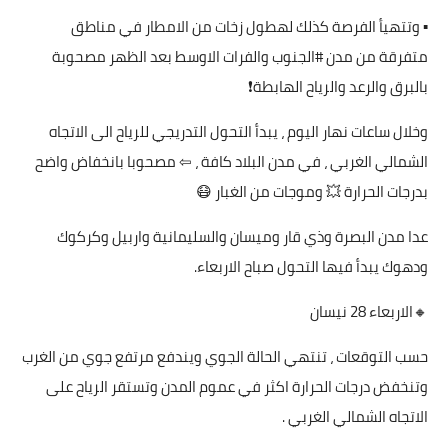
▪ وتتهيأ الفرصة كذلك لهطول زخات من الامطار في مناطق
متفرقة من مدن #الجنوب والفرات الاوسط بعد الظهر مصحوبة
بالبرق والرعد والرياح الهابطة❗
وخلال ساعات نهار اليوم ، يبدأ التحول التدريجي للرياح الى الاتجاه
الشمالي الغربي ، في مدن البلاد كافة ، ⇦ مصحوبا بانخفاض واضح
بدرجات الحرارة 💥 وموجات من الغبار 😷
عدا مدن البصرة وذي قار وميسان والسليمانية واربيل وكركوك
ودهوك يبدأ فيها التحول صباح الاربعاء.
🔸الاربعاء 28 نيسان
حسب التوقعات ، تنتهي الحالة الجوي ويندفع مرتفع جوي من الغرب
وتنخفض درجات الحرارة اكثر في عموم المدن وتستقر الرياح على
الاتجاه الشمالي الغربي .