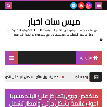
بحث هذه
ميس سات اخبار
المدونة
ميس سات اخبار هو موقع خاص بالاخبار الرعاية والتقاعد والطلبة والوظائف وغيرها
الإلكتروني
وكل مايخص الشباب من تطبيقات وبرامج منوعة واخر الاخبار العراقية
الرئيسية
السلف والرواتب
حصريا تنزيل نتائج السادس الابتدائي الدور الثاني 2025
اخبار وزارة التربية والتعليم
اخبار العراق والعالم
منخفض جوي يتمركز علئ البلاد مسببا
اجواء غائمة بشكل جزئي وامطار تشمل
اخبار وزارة العمل وهيئة