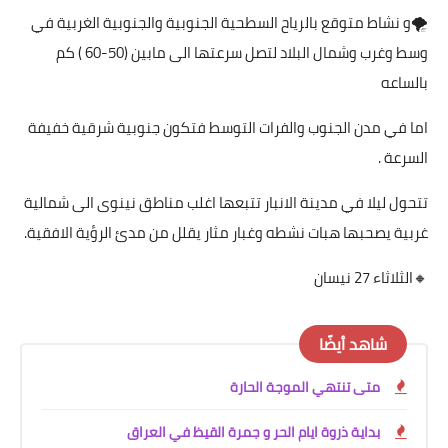
🌪و نشاط متوقع بالرياح السطحية الجنوبية والجنوبية الغربية في
وسط وغرب وشمال البلاد لتصل سرعتها الى مابين (50-60 ) كم
بالساعه
اما في مدن الجنوب والفرات التوسط فتكون جنوبية شرقية خفيفة
السرعة .
تتحول ليلا في مدينة الانبار تتبعها اغلب مناطق نينوى الى شمالية
غربية يصحبها هبات نشطه وغبار مثار يقلل من مدئ الرؤية الافقية.
🔸الثلاثاء 27 نيسان
شاهد أيضًا
متى تنتهي الموجة الحارة
بداية ذروة ايام الحر و جمرة القيظ في العراق