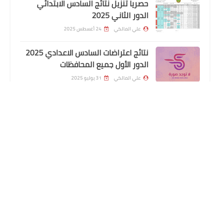
حصريا تنزيل نتائج السادس الابتدائي
الدور الثاني 2025
علي المالكي
24 أغسطس 2025
نتائج اعتراضات السادس الاعدادي 2025
الدور الأول جميع المحافظات
علي المالكي
31 يوليو 2025
هطول أمطار غزيرة وانخفاضاً في درجات
الحرارة
السلف والقروض
علي المالكي
08 نوفمبر 2024
مصدر يكشف موعد إطلاق سلف الرافدين
اسماء المعين المتفرغ المشمولين
للموظفين
باصدار بطاقة الماستر كارد محافظة ذي
قار الوجبة التاسعة
علي المالكي
12 أكتوبر 2024