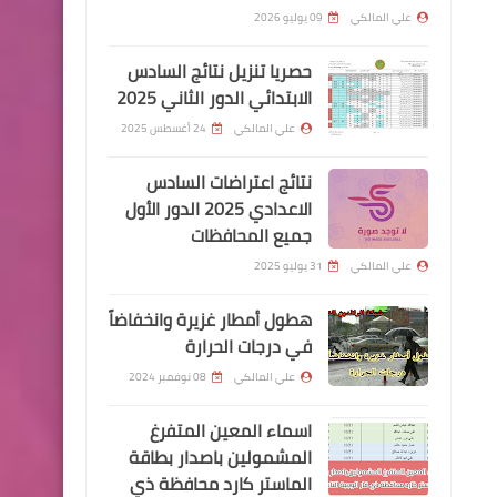
الاسواق العراقية
علي المالكي
09 يوليو 2026
حصريا تنزيل نتائج السادس
الابتدائي الدور الثاني 2025
علي المالكي
24 أغسطس 2025
اسماء االرعاية الاجتماعية
نتائج اعتراضات السادس
مشاهدة + اصدار بطاقة
الاعدادي 2025 الدور الأول
جميع المحافظات
الماستر كارد .
علي المالكي
31 يوليو 2025
هطول أمطار غزيرة وانخفاضاً
في درجات الحرارة
علي المالكي
08 نوفمبر 2024
اخبار العامة
اسماء المعين المتفرغ
اسعار صرف الدولار في
المشمولين باصدار بطاقة
الاسواق العراقية
الماستر كارد محافظة ذي