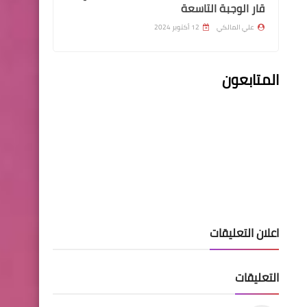
قار الوجبة التاسعة
علي المالكي
12 أكتوبر 2024
المتابعون
الرواتب
اسماء الترفيعات الموظفين
المدنين
اخبار العامة
اعلان التعليقات
اسعار صرف الدولار في
الاسواق العراقية
التعليقات