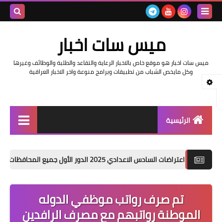
بحث هذه
ميس سات اخبار
المدونة
ميس سات اخبار هو موقع خاص بالاخبار الرعاية والتقاعد والطلبة والوظائف وغيرها
الإلكتروني
وكل مايخص الشباب من تطبيقات وبرامج منوعة واخر الاخبار العراقية
الرئيسية
السلف والرواتب
دس الاعدادي 2025 الدور الأول جميع المحافظات
هطول أمطار
اخبار وزارة التربية والتعليم
اخبار العراق والعالم
تم صرف رواتب موظفي الدوله
الموطنة رواتبهم مع مصرف الرافدين
اخبار وزارة العمل وهيئة