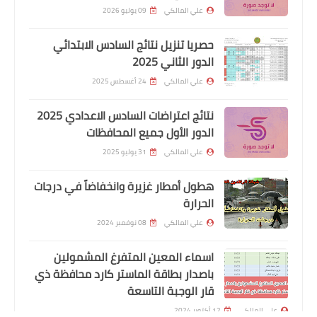
علي المالكي
09 يوليو 2026
حصريا تنزيل نتائج السادس الابتدائي
الدور الثاني 2025
ايفون
علي المالكي
24 أغسطس 2025
حل مشكلة تثبيت تطبيق سينمانا على
أجهزة (آيفون - آيباد)
نتائج اعتراضات السادس الاعدادي 2025
الدور الأول جميع المحافظات
علي المالكي
31 يوليو 2025
هطول أمطار غزيرة وانخفاضاً في درجات
الحرارة
علي المالكي
08 نوفمبر 2024
اسماء المعين المتفرغ المشمولين
باصدار بطاقة الماستر كارد محافظة ذي
اندرويد
قار الوجبة التاسعة
تطبيق دراما لايف افضل تطبيق لمشاهدة
علي المالكي
12 أكتوبر 2024