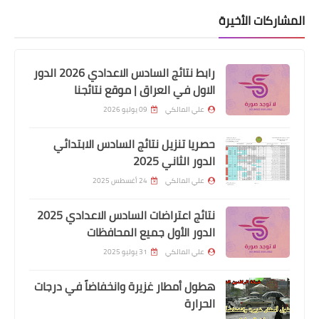
المشاركات الأخيرة
ايفون
حل مشكلة تثبيت تطبيق سينمانا على
أجهزة (آيفون - آيباد)
رابط نتائج السادس الاعدادي 2026 الدور
الاول في العراق | موقع نتائجنا
علي المالكي
09 يوليو 2026
حصريا تنزيل نتائج السادس الابتدائي
الدور الثاني 2025
علي المالكي
24 أغسطس 2025
نتائج اعتراضات السادس الاعدادي 2025
الدور الأول جميع المحافظات
اندرويد
علي المالكي
31 يوليو 2025
تطبيق دراما لايف افضل تطبيق لمشاهدة
كاس العالم والقنوات المشفرة وقنوات
هطول أمطار غزيرة وانخفاضاً في درجات
الكاس والمسلسلات
الحرارة