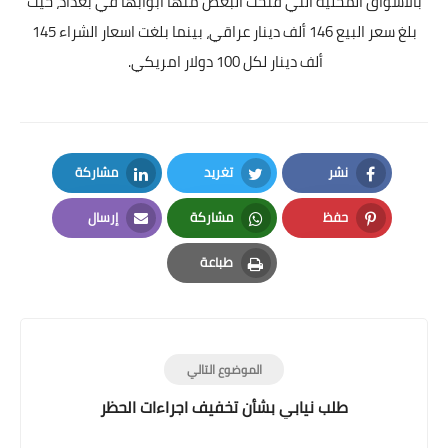
بالأسواق المحلية التي فتحت البعض منها ابوابها في بغداد، حيث
بلغ سعر البيع 146 ألف دينار عراقي، بينما بلغت اسعار الشراء 145
ألف دينار لكل 100 دولار امريكي.
نشر
تغريد
مشاركة
LinkedIn
Twitter
Facebook
حفظ
مشاركة
إرسال
Email
Whatsapp
Pinterest
طباعة
Print
الموضوع التالي
طلب نيابي بشأن تخفيف اجراءات الحظر