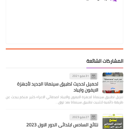
المشاركات الشائعة
31 مايو 2021
تحميل تحديث تطبيق سينمانا الجديد لأجهزة
الايفون وايباد
تنزيل تطبيق سينمانا لاجهزة الايفون والايباد اصدقائي الاعزاء كثير منكم يبحث عن
طريقة دائميه لتثبيت تطبيق سينمانا بعد توق…
27 مايو 2023
نتائج السادس ابتدائي الدور الاول 2023