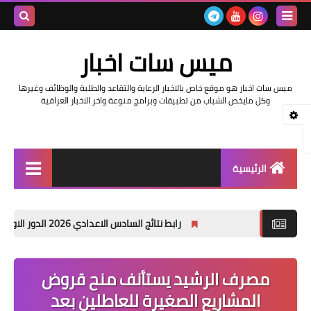
بحث هذه
ميس سات اخبار
المدونة
ميس سات اخبار هو موقع خاص بالاخبار الرعاية والتقاعد والطلبة والوظائف وغيرها
الإلكتروني
وكل مايخص الشباب من تطبيقات وبرامج منوعة واخر الاخبار العراقية
الرئيسية
السلف والرواتب
رابط نتائج السادس الاعدادي 2026 الدور الاول في العراق | موقع نتائجنا
اخبار وزارة التربية والتعليم
اخبار العراق والعالم
مصرف الرشيد يستأنف منح قروض
المشاريع الصغيرة للعاطلين بعد
اخبار وزارة العمل وهيئة