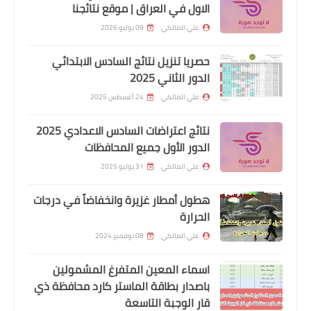
الاول في العراق | موقع نتائجنا
علي المالكي
09 يوليو 2026
حصريا تنزيل نتائج السادس الابتدائي
الدور الثاني 2025
علي المالكي
24 أغسطس 2025
نتائج اعتراضات السادس الاعدادي 2025
اسماء االرعاية الاجتماعية
الدور الأول جميع المحافظات
ماهو قانون الضمان الاجتماعي وماهي
علي المالكي
31 يوليو 2025
مميزات قانون الضمان الاجتماعية وبماذا
يخدم طبقة العمال
هطول أمطار غزيرة وانخفاضاً في درجات
الحرارة
علي المالكي
08 نوفمبر 2024
اسماء المعين المتفرغ المشمولين
باصدار بطاقة الماستر كارد محافظة ذي
قار الوجبة التاسعة