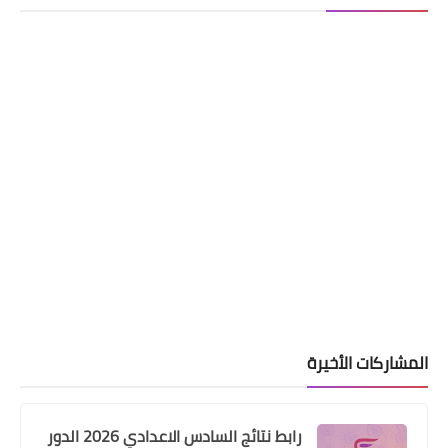
اسماء االرعاية الاجتماعية
اسماء الرعاية الاجتماعية الوجبة الاولى
محافظة البصرة نساء
اسماء االرعاية الاجتماعية
اسماء المتقدمين الكترونياً على راتب
المشاركات الأخيرة
المعين المتفرغ محافظة المثنى
2023/5/20
رابط نتائج السادس الاعدادي 2026 الدور