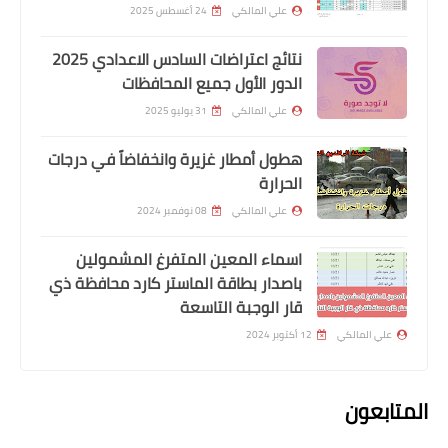
علي المالكي
24 أغسطس 2025
المعين المتفرغ
نتائج اعتراضات السادس الاعدادي 2025
الدور الأول جميع المحافظات
اسماء المشمولين باصدار الماستر كارد
محافطة بابل الوجبة الثانية
علي المالكي
31 يوليو 2025
هطول أمطار غزيرة وانخفاضاً في درجات
الحرارة
علي المالكي
08 نوفمبر 2024
اسماء المعين المتفرغ المشمولين
باصدار بطاقة الماستر كارد محافظة ذي
قار الوجبة التاسعة
علي المالكي
12 أكتوبر 2024
اخبار العامة
رابط التقديم البديل على 7292 درجة
المتابعون
وظيفية محافظة صلاح الدين