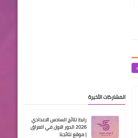
سنوات
تحميل تطبيق skyflix للاندرويد
لمشاهدة الافلام والمسلسلات
اخبار العامة
د
محافظة ذي قار اسماء
المشمولين بقطع الأراضي
المشاركات الأخيرة
رابط نتائج السادس الاعدادي
اندرويد
2026 الدور الاول في العراق
تطبيق نار للاندرويد سارع
| موقع نتائجنا