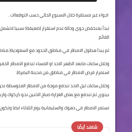
اجواء غير مستقرة خلال الاسبوع الحالي حسب التوقعاات .
تبدأ بمنخفض جوي وحالة عدم استقرار (ضعيفة) نسبيا لاتشمل ك
القائم
ثم يبدآ هطول الامطار في مناطق الحدود مع السعودية( مناطق
وخلال ساعات مابعد الظهر الاحد او المساء تندفع الامطار الخف
استمرار فرص الامطار في مناطق من مدينة البصرة).
وخلال ساعات ليل الاحد تندفع موجة من الامطار المتوسطة ن
نينوى ثم تندفع مع بعض الغزارة صباح الاثنين نحو كركوك وارب
تستمر الامطار في دهوك والسليمانية يوم الثلاثاء ايضا وتكون
شاهد أيضًا