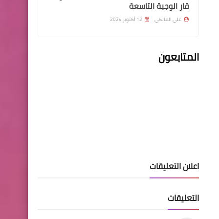
قار الوجبة التاسعة
علي المالكي
12 أكتوبر 2024
المتابعون
اسماء االرعاية الاجتماعية
اسماء المشمولين بالرعاية
الاجتماعية محافظة كربلاء
اخبارالطقس
اعلان التعليقات
موجة حارة ربيعية وارتفاع
متوقع بدرجات الحرارة
التعليقات