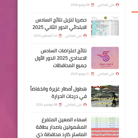
بتحميل تطبيق قبل الحذف
علي المالكي
09 يوليو 2026
حصريا تنزيل نتائج السادس
الابتدائي الدور الثاني 2025
علي المالكي
24 أغسطس 2025
اخبار العامة
نتائج اعتراضات السادس
اسعار صرف الدولار اليوم في
الاعدادي 2025 الدور الأول
جميع المحافظات
بورصة الكفاح
علي المالكي
31 يوليو 2025
هطول أمطار غزيرة وانخفاضاً
اسماء االرعاية الاجتماعية
في درجات الحرارة
رسميا رئيس هيئة الحماية
علي المالكي
08 نوفمبر 2024
الزيادة بأثر رجعي و٣٠٠ الف
اسماء المعين المتفرغ
للرجل و٣٢٥ للمرأة ورابط
المشمولين باصدار بطاقة
الاستمارة الاسبوع المقبل
الماستر كارد محافظة ذي