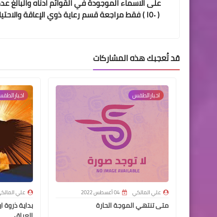
على الاسماء الموجودة في القوائم ادناه والبالغ ع
( ١٥٠ ) فقط مراجعة قسم رعاية ذوي الإعاقة والاحتي
الخاصة
قد تُعجبك هذه المشاركات
اخبارالطقس
اخبارالطق
علي المالكي
04 أغسطس 2022
علي المالك
متى تنتهي الموجة الحارة
بداية ذروة ا
العراق