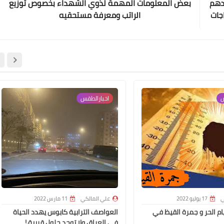
ددهم
بعض المعلومات المهمة لذوي الشهداء بخصوص توزيع
اجات
الراتب ومعرفة مستحقيه
علي المالكي
19 أبريل 2021
س
اخبارالطقس
علي المالكي
18 أبريل 2021
ي
17 يوليو 2022
علي المالكي
11 مارس 2022
يام الحر و جمرة القيظ في
العواصف الترابية كابوس يهدد الحياة
في العراق ولا توجد حلول قريبة.!