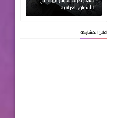
وزارة النفط : اطلاق البطاقة
الوقودية (9) وبواقع (50) لتراً
اعلان المشاركة
اخبار العامة
درجات الحرارة الصغرى
المتوقعة صباح السبت في
مدن البلاد بالدرجة المئوية م°
اخبار العامة
المالية النيابية: تحديد سعر
صرف الدولار شأناً حكومياً ومن
صلاحياتها الحصرية