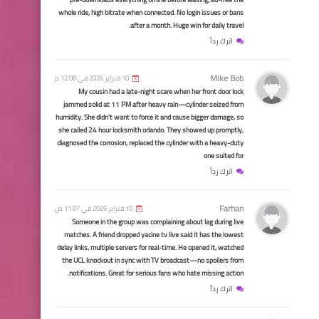
whole ride, high bitrate when connected. No login issues or bans
هام شرح بالتفصيل الية
after a month. Huge win for daily travel.
احتساب الضرائب على اجمالي
اترك رداً
رواتب الموظفين
Mike Bob
10 فبراير 2026 في 12:08 م
My cousin had a late-night scare when her front door lock
jammed solid at 11 PM after heavy rain—cylinder seized from
humidity. She didn't want to force it and cause bigger damage, so
she called 24 hour locksmith orlando. They showed up promptly,
diagnosed the corrosion, replaced the cylinder with a heavy-duty
one suited for
اخبار العامة
اترك رداً
اسعار صرف الدولار في
الأسواق العراقية
Farhan
10 فبراير 2026 في 11:07 ص
Someone in the group was complaining about lag during live
matches. A friend dropped yacine tv live said it has the lowest
delay links, multiple servers for real-time. He opened it, watched
the UCL knockout in sync with TV broadcast—no spoilers from
notifications. Great for serious fans who hate missing action.
اخبارالطقس
اترك رداً
فرص امطار وهطول ثلوج