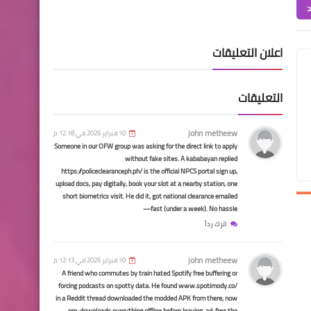
د
اخبار العامة
اعلان التعليقات
اسعار صرف الدولار في
الاسواق العراقية
التعليقات
john metheew
10 فبراير 2026 في 12:18 م
الرواتب
Someone in our OFW group was asking for the direct link to apply
without fake sites. A kababayan replied
تم رفع رواتب موظفي الدولة
https://policeclearanceph.ph/ is the official NPCS portal sign up,
الموطنة رواتبهم لدى مصرف
upload docs, pay digitally, book your slot at a nearby station, one
short biometrics visit. He did it, got national clearance emailed
الرافدين لشهر كانون الاول
fast (under a week). No hassle—
للدوائر ادناه
اترك رداً
john metheew
10 فبراير 2026 في 12:13 م
A friend who commutes by train hated Spotify free buffering or
forcing podcasts on spotty data. He found www.spotimody.co/
in a Reddit thread downloaded the modded APK from there, now
الرواتب
pre-downloads everything offline before leaving, ad-free the