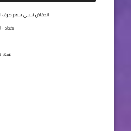
انخفاض نسبي بسعر صرف الدولا
بغداد - 
السعر ف