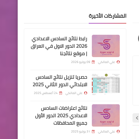
المشاركات الأخيرة
اخبار العامة
رابط نتائج السادس الاعدادي
وزارة الهجرة والمهجرين تعلن
2026 الدور الاول في العراق
اطلاق الوجبة الاولى من منحة
| موقع نتائجنا
المليون ونص دينار
علي المالكي
09 يوليو 2026
حصريا تنزيل نتائج السادس
الابتدائي الدور الثاني 2025
علي المالكي
24 أغسطس 2025
اخبار العامة
اسعار صرف الدولار امام الدينار
نتائج اعتراضات السادس
العراقي اليوم في الاسواق
الاعدادي 2025 الدور الأول
جميع المحافظات
العراقية
علي المالكي
31 يوليو 2025