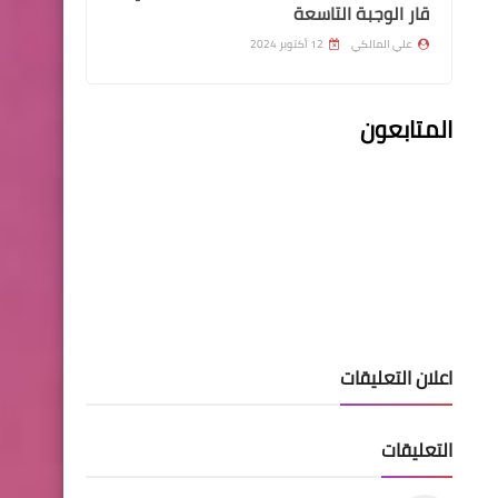
قار الوجبة التاسعة
علي المالكي
12 أكتوبر 2024
مركز تحميل النتائج
نتائج الامتحانات النهائية
المتابعون
للدراسة الابتدائية / الدور الثاني
(الخارجي) محافظة البصرة
للعام الدراسي ٢٠٢٠-٢٠٢١
اخبار العامة
اعلان التعليقات
اسعار صرف الدولار في بورصة
الكفاح
التعليقات