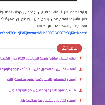
وزارة الصحة تعلن اسماء المتعينين الجدد على درجات الحذف 
خلال الأسبوع القادم ضمن برنامج تدريبي وتطويري تمهيدًا لأد
للاطلاع على الاسماء على الرابط التالي:
s8beSxeYhbcE8B1ibjPARjfwrmzcMHbSD3FVxQBFFtBQRK5Noe58
شاهد أيضًا
اعلان اسماء الفائزين بقرعة الحج للعام 2025 ذوي الشهداء
أسماء الفائزين المتقدمين على الـ 13 ألف درجة وظيفية محافظة البصرة
أسماء المقبولين للتعيين ضمن عقود محافظة الأنبار
مباشرة عقود الرعاية بصفة رجل امن الوجبة الاولى
اسماء الفائزين بالعقود تربية محافظة بابل