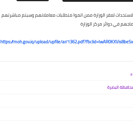
والاستحداث لمقر الوزارة ممن اتموا متطلبات معاملاتهم وسيتم مباشرتهم
علي المالكي
ماجهم في دوائر مركز الوزارة
22 سبتمبر 2021
https://moh.gov.iq/upload/upfile/ar/1362.pdf?fbclid=IwAR0KXVi
علي المالكي
22 سبتمبر 2021