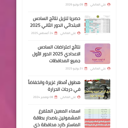
مفوضية الانتخابات.
علي المالكي
09 يوليو 2026
حصريا تنزيل نتائج السادس
الابتدائي الدور الثاني 2025
اخبار العامة
علي المالكي
24 أغسطس 2025
وزارة النفط تصدر الامر الوزاري
للوجبة الثانية من الاجور
نتائج اعتراضات السادس
اليومية من المهندسين على
الاعدادي 2025 الدور الأول
جميع المحافظات
الشركات النفطية
علي المالكي
31 يوليو 2025
هطول أمطار غزيرة وانخفاضاً
في درجات الحرارة
علي المالكي
08 نوفمبر 2024
مركز تحميل النتائج
اسماء المعين المتفرغ
نتائج السادس ادبي 2021 الدور
المشمولين باصدار بطاقة
الاول
الماستر كارد محافظة ذي