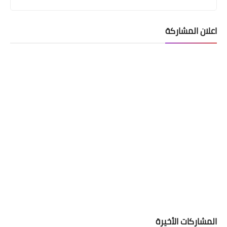
اعلان المشاركة
اخبار العامة
قصتها هزت العالم بأسره.. من هي
"جيلان" وماذا حدث معها قبل ٨ سنوات؟
المشاركات الأخيرة