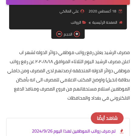
التقاعد
18 أغسطس 2020
علي المالكي
قسم التطبيقات
الصفحة الرئيسية
الرواتب
قطع الاراضي
الحجم
الربح من الانترنت
مصرف الرشيد يعلن رفع رواتب موظفي دوائر الدوله لشهر اب
اعلن مصرف الرشيد اليوم الثلاثاء الموافق ٢٠٢٠/٨/١٨ عن رفع رواتب
موظفي دوائر الدوله المتحققه ارصدتهم لدى المصرف ومن حاملي
بطاقة (نخيل) واوضح المكتب الاعلامي للمصرف الى انه بأمكان
الموظفين استلام مستحقاتهم من فروع المصرف ومنافذ الدفع
الالكتروني في بغداد والمحافظات
شاهد أيضًا
تم صرف رواتب الموظفين لهذا اليوم 2024/9/26