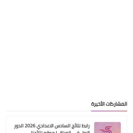
السلف والقروض
جدول اقساط قرض 150 مليون لشراء دار
سكن ونسبة الفائدة
المشاركات الأخيرة
اسماء االرعاية الاجتماعية
فتح التسجيل على الرعاية الاجتماعية
رابط نتائج السادس الاعدادي 2026 الدور
الاول في العراق | موقع نتائجنا