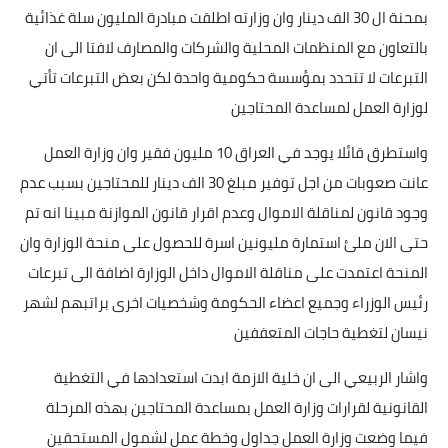
بمحنة ال 30 الف دينار وان وزارته اطلقت مبادرة المليون سلة غذائية
بالتعاون مع المنظمات المحلية والشركات والمصارف لافتا الى ان
التبرعات لا تتحدد بمؤسسة حكومية واحدة لكن بعض التبرعات تأتي
لوزارة العمل لمساعدة المحتاجين
واستطرق قائلا يوجد في العراق 10 مليون فقير وان وزارة العمل
عانت صعوبات من اجل توفير مبلغ 30 الف دينار للمحتاجين بسبب عدم
وجود قانون لمناقلة الاموال وعدم اقرار قانون الموازنة مبينا انه تم
حتى الان ملئ استمارة مليونين اسرة للحصول على منحة الوزارة وان
المنحة اعتمدت على مناقلة الاموال داخل الوزارة اضافة الى تبرعات
رئيس الوزراء وجميع اعضاء الحكومة وشخصيات اخرى براتبهم لشهر
نيسان لتغطية حاجات المتعففين
واشار الربيعي الى ان خلية الازمة ابدت استعدادها في التغطية
القانونية لقرارات وزارة العمل بمساعدة المحتاجين بهذه المرحلة
فيما وضعت وزارة العمل جداول وخطة عمل لشمول المستحقين