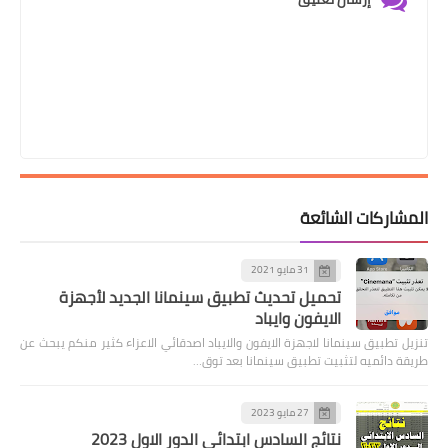
المشاركات الشائعة
31 مايو 2021
تحميل تحديث تطبيق سينمانا الجديد لأجهزة
الايفون وايباد
تنزيل تطبيق سينمانا لاجهزة الايفون والايباد اصدقائي الاعزاء كثير منكم يبحث عن
طريقة دائميه لتثبيت تطبيق سينمانا بعد توق…
27 مايو 2023
نتائج السادس ابتدائي الدور الاول 2023