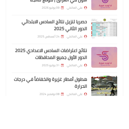
علي المالكي
09 يوليو 2026
حصريا تنزيل نتائج السادس الابتدائي
الدور الثاني 2025
علي المالكي
24 أغسطس 2025
نتائج اعتراضات السادس الاعدادي 2025
الدور الأول جميع المحافظات
اخبار العامة
علي المالكي
31 يوليو 2025
نموذج عقود قرار 315 لسنة 2019 وسلم
هطول أمطار غزيرة وانخفاضاً في درجات
الرواتب المعتمد
الحرارة
علي المالكي
08 نوفمبر 2024
اسماء المعين المتفرغ المشمولين
باصدار بطاقة الماستر كارد محافظة ذي
قار الوجبة التاسعة