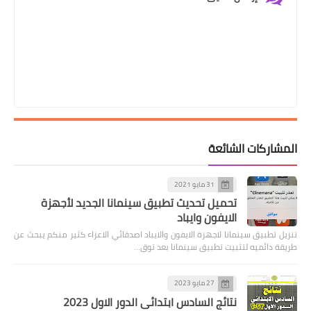
المشاركات الشائعة
31 مايو 2021
تحميل تحديث تطبيق سينمانا الجديد لأجهزة
الايفون وايباد
تنزيل تطبيق سينمانا لاجهزة الايفون والايباد اصدقائي الاعزاء كثير منكم يبحث عن
طريقة دائميه لتثبيت تطبيق سينمانا بعد توق…
27 مايو 2023
نتائج السادس ابتدائي الدور الاول 2023