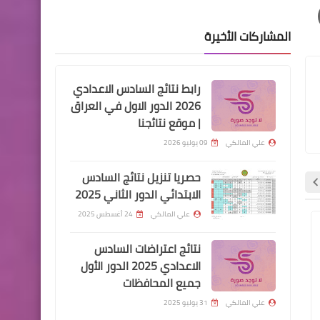
المشاركات الأخيرة
رابط نتائج السادس الاعدادي
الرواتب
2026 الدور الاول في العراق
مصرف الرافدين يباشر بتوزيع
| موقع نتائجنا
رواتب الموظفين
علي المالكي
09 يوليو 2026
حصريا تنزيل نتائج السادس
الابتدائي الدور الثاني 2025
علي المالكي
24 أغسطس 2025
وزارة الداخلية
وزارة الداخلية
الرواتب
نتائج اعتراضات السادس
مصرف الرشيد يعلن رفع رواتب
الاعدادي 2025 الدور الأول
جميع المحافظات
موظفي دوائر الدوله لشهر اب
علي المالكي
31 يوليو 2025