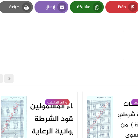
حفظ
مشاركة
إرسال
طباعة
Print
Email
Whatsapp
Pinterest
علي المالكي
18 أغسطس 2020
علي المالكي
18 أغسطس 2020
لية
وزارة الداخلية