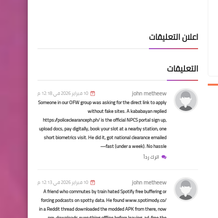
اسماء االرعاية الاجتماعية
#عاجل وزير العمل : نسعى
اعلان التعليقات
لإطلاق رواتب شبكة الحماية
الاجتماعية
التعليقات
john metheew
10 فبراير 2026 في 12:18 م
Someone in our OFW group was asking for the direct link to apply
without fake sites. A kababayan replied
https://policeclearanceph.ph/ is the official NPCS portal sign up,
الرواتب
upload docs, pay digitally, book your slot at a nearby station, one
short biometrics visit. He did it, got national clearance emailed
بشرى سارة الى منتسبي
fast (under a week). No hassle—
الشرطة الاتحادية
اترك رداً
john metheew
10 فبراير 2026 في 12:13 م
A friend who commutes by train hated Spotify free buffering or
اسماء االرعاية الاجتماعية
forcing podcasts on spotty data. He found www.spotimody.co/
in a Reddit thread downloaded the modded APK from there, now
pre-downloads everything offline before leaving, ad-free the