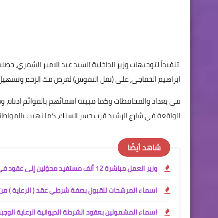
تنفيذاً لتوجيهات وزير الداخلية السيد عبد الامير الشمري، حصل
ابراهيم الخفاجي، على (نقل النفوس) لغرض فك الزخم وتسهيل
في بغداد والمحافظات وكما مبينة اسمائهم بالقوائم ادناه، و
الواقعة في شارع الرشيد قرب جسر السنك، كما نهيب بالمواطنين 
شاهد أيضًا
وزير العمل مباشرة 12 ألف مستفيد محوّلين إلى عقود في وزارة الداخلية
اسماء المرشحات للقبول بصفة شرطي عقد ( الرعاية ) من 
اسماء المشمولين بعقود الشرطة الديوانية الرعاية الوجب