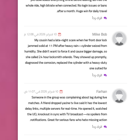
وزير العمل يناقش آلية حسم
whole ride, high bitrate when connected. No login issues or bans
معاملات المتقدمين للشمول
after a month. Huge win for daily travel.
بإعانة الحماية الاجتماعية منذ
اترك رداً
٢٠١٦
Mike Bob
10 فبراير 2026 في 12:08 م
My cousin had a late-night scare when her front door lock
jammed solid at 11 PM after heavy rain—cylinder seized from
humidity. She didn't want to force it and cause bigger damage, so
she called 24 hour locksmith orlando. They showed up promptly,
السلف والقروض
diagnosed the corrosion, replaced the cylinder with a heavy-duty
one suited for
مصرف الرشيد.. دفع وجبة
اترك رداً
جديدة من سلف نخيل ماستر
كارد للمتقاعدين
Farhan
10 فبراير 2026 في 11:07 ص
Someone in the group was complaining about lag during live
matches. A friend dropped yacine tv live said it has the lowest
delay links, multiple servers for real-time. He opened it, watched
the UCL knockout in sync with TV broadcast—no spoilers from
notifications. Great for serious fans who hate missing action.
اترك رداً
اخبارالطقس