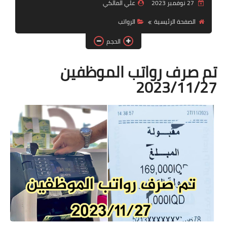
التقاعد
27 نوفمبر 2023
علي المالكي
الصفحة الرئيسية
الرواتب
قسم التطبيقات
الحجم
قطع الاراضي
تم صرف رواتب الموظفين
الربح من الانترنت
2023/11/27