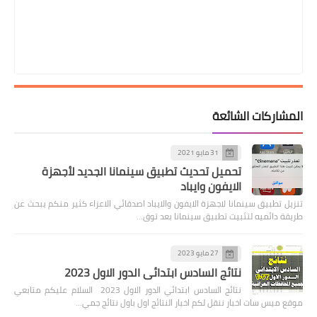
المشاركات الشائعة
31 مايو 2021
تحميل تحديث تطبيق سينمانا الجديد لأجهزة
الايفون وايباد
تنزيل تطبيق سينمانا لاجهزة الايفون والايباد اصدقائي الاعزاء كثير منكم يبحث عن
طريقة دائميه لتثبيت تطبيق سينمانا بعد توق…
27 مايو 2023
نتائج السادس ابتدائي الدور الاول 2023
نتائج السادس ابتدائي الدور الاول 2023 السلام عليكم متابعي
موقع ميس سات اخبار ننقل لكم اخبار النتائج اول باول نتائج جمي…