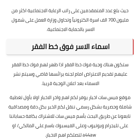
حيث بلغ عدد المتمقدمين على راتب الرعاية الاجتماعية اكثر من
مليون 700 الف اسرة الكترونياً وتحاول وزارة العمل على شمول
الاسر بالحماية الاجتماعية.
اسماء الاسر فوق خط الفقر
ستكون هناك وجبة فوك خط الفقر اذا ظهر لهم فوك خط الفقر
عليهم تقديم الاعتراض امام لجنه يرائسها قاضي وسيتم نشر
الاسماء بعد اعلان الوجبة قريبا.
موقع ميس سات اخبار يوفر لكم اهم واخر الاخبار اولا بأول تغطية
شاملة وحصرية بشكل رسمي ننقل لكم الخبر بكل دقة ومصداقية
تابعونا عن طريق البحث بأسم ميس سات للاشتراك بكافة حساباتنا
على تليجرام ويوتيوب وعلى الفيسبوك باسم علي المالكي/ او
a44aw لتصلكم اهم الاخبار.