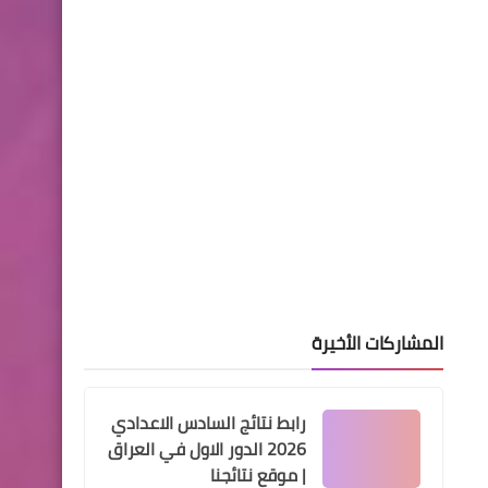
الكاظمي حول مبادرة داري
لتوزيع قطع الأراضي
هيئة التقاعد الوطنية
بيان هام من وزارة المالية بشأن
المتقاعدين
المشاركات الأخيرة
رابط نتائج السادس الاعدادي
اخبار العامة
2026 الدور الاول في العراق
اسعار صرف الدولار في
| موقع نتائجنا