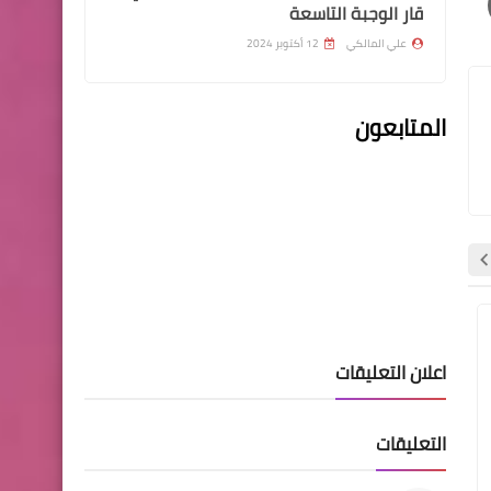
قار الوجبة التاسعة
علي المالكي
12 أكتوبر 2024
المتابعون
اخبار العامة
اسعار صرف الدولار في بورصة
الكفاح
اسماء االرعاية الاجتماعية
الرواتب
الرواتب
اسماء المستفيدين من الرعاية
اعلان التعليقات
الاجتماعية محافظة صلاح الدين
و سامراء وتكريت
التعليقات