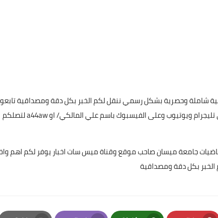
علي المالكي
10 يناير 2022
غطية شاملة وحصرية بشكل رسمي ننقل لكم الخبر بكل دقة ومصداقية تابعون
عن طريق البحث بأسم ميس سات للاشتراك بكافة حساباتنا على تليجرام ويوتيوب وعلى الفيسبوك باسم علي المالكي/ او a44aw لتصلكم
علي المالكي
ياضيات جامعة ميسان صاحب موقع وقناة ميس سات اخبار يوفر لكم اهم واخ
09 يناير 2022
 الخبر بكل دقة ومصداقية