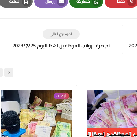
حفظ
مشاركة
إرسال
طباعة
Print
Email
Whatsapp
Pinterest
علي المالكي
09 يناير 2022
الموضوع التالي
تم صرف رواتب الموظفين لهذا اليوم 2023/7/25
علي المالكي
07 يناير 2022
الرواتب