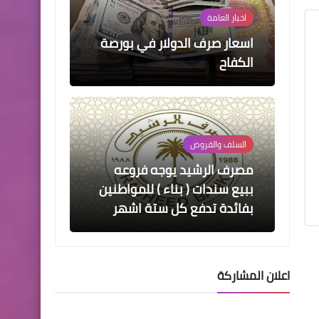
اخبار العامة
اسعار صرف الدولار في بورصة
الكفاح
السلف والقروض
مصرف الرشيد يوجه فروعه
ببيع سندات ( بناء ) للمواطنين
بفائدة تدفع كل ستة اشهر
اعلان المشاركة
اخبار العامة
عاجل تصريح حكومي جديد من