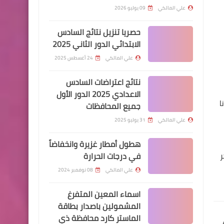
الاسواق العراقية
علي المالكي
09 يوليو 2026
حصريا تنزيل نتائج السادس
الابتدائي الدور الثاني 2025
علي المالكي
24 أغسطس 2025
اخبار العامة
نتائج اعتراضات السادس
ارتفاع في اسعار صرف الدولار
الاعدادي 2025 الدور الأول
ا
جميع المحافظات
اليوم في بورصة الكفاح
علي المالكي
31 يوليو 2025
هطول أمطار غزيرة وانخفاضاً
ر
في درجات الحرارة
وزارة الداخلية
علي المالكي
08 نوفمبر 2024
الاجراءات المطلوبة لنقل
اسماء المعين المتفرغ
النفوس وتغيير الاسماء
المشمولين باصدار بطاقة
والالقاب
الماستر كارد محافظة ذي