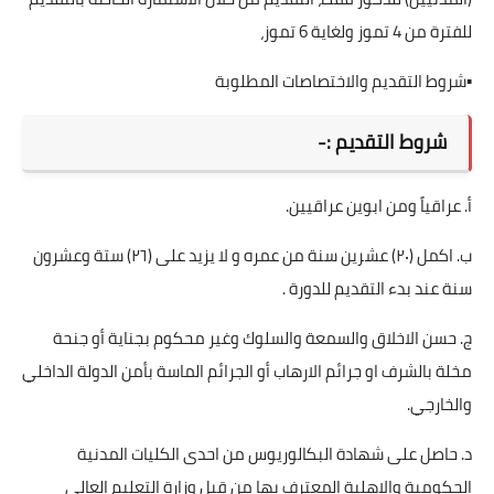
للفترة من 4 تموز ولغاية 6 تموز،
▪️شروط التقديم والاختصاصات المطلوبة
شروط التقديم :-
أ. عراقياً ومن ابوين عراقيين.
ب. اكمل (۲۰) عشرين سنة من عمره و لا يزيد على (٢٦) ستة وعشرون
سنة عند بدء التقديم للدورة .
ج. حسن الاخلاق والسمعة والسلوك وغير محكوم بجناية أو جنحة
مخلة بالشرف او جرائم الارهاب أو الجرائم الماسة بأمن الدولة الداخلي
والخارجي.
د. حاصل على شهادة البكالوريوس من احدى الكليات المدنية
الحكومية والاهلية المعترف بها من قبل وزارة التعليم العالي