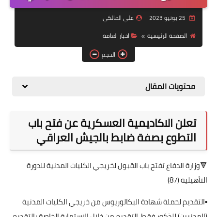
التقاعد
25 يونيو 2023
علي المالكي
قسم التطبيقات
الصفحة الرئيسية
اخبار العامة
قطع الاراضي
الحجم
الربح من الانترنت
محتويات المقال
تعلن الاكاديمية العسكرية عن فتح باب
التطوع بصفة ضابط بالجيش العراقي
🔻وزارة الدفاع تفتح باب القبول لخريجي الكليات المدنية للدورة
التأهيلية (87)
▪️التقديم لحملة شهادة البكالوريوس من خريجي الكليات المدنية
(المدنيين) للذكور فقط، التقديم من خلال الاستمارة الخاصة بالتقديم