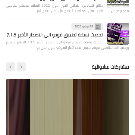
نتائج السادس ابتدائي الدور الاول 2022 السلام عليكم متابعي
موقع ميس سات اخبار ننقل لكم اخبار النتائج اول باول نتائج الس…
25 يوليو 2022
تحديث نسخة تطبيق فودو الى الاصدار الأخير 7.1.5
تحديث نسخة تطبيق فودو الى الاصدار الأخير 7.1.5 السلام عليكم
ورحمه الله متابعي موقع ميس سات اخبار الموقع الاول الذي يوا…
مشاركات عشوائية