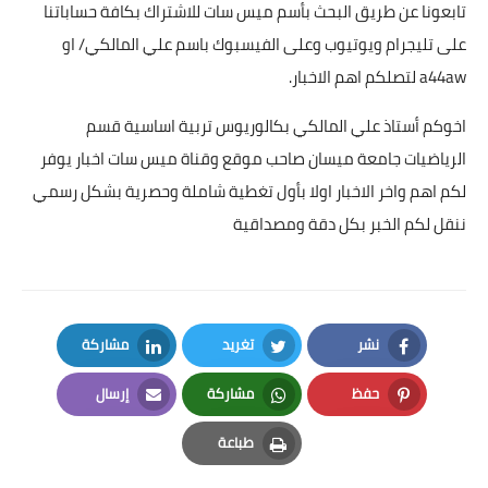
تابعونا عن طريق البحث بأسم ميس سات للاشتراك بكافة حساباتنا
على تليجرام ويوتيوب وعلى الفيسبوك باسم علي المالكي/ او
a44aw لتصلكم اهم الاخبار.
اخوكم أستاذ علي المالكي بكالوريوس تربية اساسية قسم
الرياضيات جامعة ميسان صاحب موقع وقناة ميس سات اخبار يوفر
لكم اهم واخر الاخبار اولا بأول تغطية شاملة وحصرية بشكل رسمي
ننقل لكم الخبر بكل دقة ومصداقية
نشر
تغريد
مشاركة
LinkedIn
Twitter
Facebook
حفظ
مشاركة
إرسال
Email
Whatsapp
Pinterest
طباعة
Print