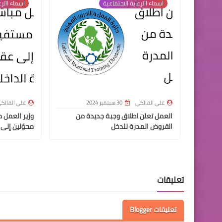
اسماء االرعاية الاجتماعية
اسماء االرع
علي المالكي
30 سبتمبر 2024
علي المالك
العمل تعلن اطلاق وجبة جديدة من
القروض المدرة للدخل
محوّلين إلى 
تعليقات
تعليقات Blogger