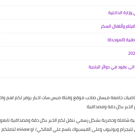
10 مارس 2022
ايتام وأطفال السكر
طنية (الموحدة)
علي المالكي
الى عقود في دوائر البلدية
24 مارس 2022
ياضيات جامعة ميسان صاحب موقع وقناة ميس سات اخبار يوفر لكم اهم واخ
 الخبر بكل دقة ومصداقية
غطية شاملة وحصرية بشكل رسمي ننقل لكم الخبر بكل دقة ومصداقية تابعون
علي المالكي
عن طريق البحث بأسم ميس سات للاشتراك بكافة حساباتنا على تليجرام ويوتيوب وعلى الفيسبوك باسم علي المالكي/ او a44aw لتصلكم
24 مارس 2022