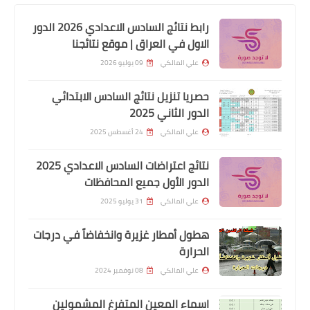
رابط نتائج السادس الاعدادي 2026 الدور
الاول في العراق | موقع نتائجنا
اسماء االرعاية الاجتماعية
علي المالكي
09 يوليو 2026
اسماء المستفيدين المشمولين بالرعاية
الأجتماعية
حصريا تنزيل نتائج السادس الابتدائي
الدور الثاني 2025
علي المالكي
24 أغسطس 2025
نتائج اعتراضات السادس الاعدادي 2025
الدور الأول جميع المحافظات
علي المالكي
31 يوليو 2025
هطول أمطار غزيرة وانخفاضاً في درجات
الحرارة
السلف والقروض
علي المالكي
08 نوفمبر 2024
الرافدين يكشف عن برنامج يتيح تسليم
اسماء المعين المتفرغ المشمولين