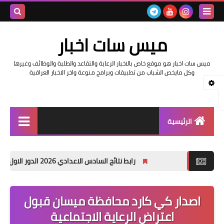
بحث هذه
ميس سات اخبار
المدونة
ميس سات اخبار هو موقع خاص بالاخبار الرعاية والتقاعد والطلبة والوظائف وغيرها
الإلكتروني
وكل مايخص الشباب من تطبيقات وبرامج منوعة واخر الاخبار العراقية
الرئيسية
السلف والرواتب
رابط نتائج السادس الاعدادي 2026 الدور الاول في العراق | موقع نتائجنا
اخبار وزارة التربية والتعليم
اخبار العراق والعالم
اصدار كي كارد محافظة ميسان قبول
اعتراض الرعاية الاجتماعية
اخبار وزارة العمل وهيئة