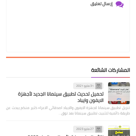
إرسال تعليق
المشاركات الشائعة
31 مايو 2021
تحميل تحديث تطبيق سينمانا الجديد لأجهزة
الايفون وايباد
تنزيل تطبيق سينمانا لاجهزة الايفون والايباد اصدقائي الاعزاء كثير منكم يبحث عن
طريقة دائميه لتثبيت تطبيق سينمانا بعد توق…
27 مايو 2023