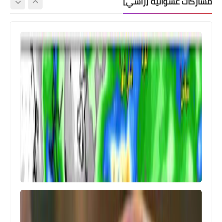
مشاركات عشوائية [رأسي]