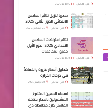
الغذائية
تم صرف رواتب الموظفين لهذا اليوم
تم صرف رواتب الموظفي
علي المالكي
09 يوليو 2026
2024/7/28
2024/7/30
حصريا تنزيل نتائج السادس
الابتدائي الدور الثاني 2025
علي المالكي
24 أغسطس 2025
الرواتب
نتائج اعتراضات السادس
تم صرف رواتب لهذا اليوم
الاعدادي 2025 الدور الأول
جميع المحافظات
2022/6/22
د
علي المالكي
31 يوليو 2025
هطول أمطار غزيرة وانخفاضاً
في درجات الحرارة
علي المالكي
08 نوفمبر 2024
....
اسماء المعين المتفرغ
نصيحة لكل شخص مقبل على
المشمولين باصدار بطاقة
الزواج
الماستر كارد محافظة ذي